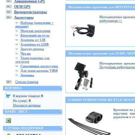
Авиационные GPS
OEM GPS
Мотоциклетное крепление для MONTANA 
Видеорегистраторы
Мотоциклетное креплени
Аксессуары
информация >>
Наборы (крепление +
питание)
Морские крепления
Крепления на руль
Адаперы от 12В
Адаптеры от 220В
Аккумуляторы
Чехлы
Мотоциклетное крепление для ZUMO, M
Трансдьюсеры для
эхолотов
Мотоциклетное крепле
Спортивные аксессуары
Подробная информация
Для экшн-камеры VIRB
Антенны
Список товаров
КОРЗИНА
В корзине товаров:
0
GARMIN FORERUNNER BICYCLE MOUNT
На сумму:
0
Просмотр корзины
Крепление на 
ПРАЙС ЛИСТ
наручных нав
держателя и с
СЛУЖБА ПОДДЕРЖКИ