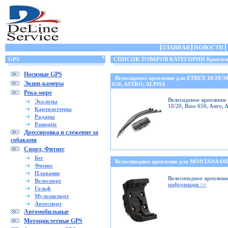
ГЛАВНАЯ
НОВОСТИ
GPS
СПИСОК ТОВАРОВ КАТЕГОРИИ Крепления
Носимые GPS
Велосиденое крепление для ETREX 10/20/
Экшн-камеры
650, ASTRO, ALPHA
Река-море
Велосиденое крепление 
Эхолоты
10/20, Rino 650, Astro,
Картплоттеры
Радары
Panoptix
Дрессировка и слежение за
собаками
Спорт, Фитнес
Бег
Велосипедное крепление для MONTANA 6
Фитнес
Плавание
Велосипедное креплени
Велоспорт
информация >>
Гольф
Мультиспорт
Автоспорт
Автомобильные
Мотоциклетные GPS