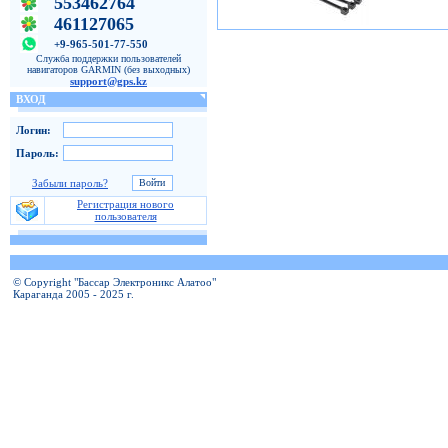
553462764
461127065
+9-965-501-77-550
Служба поддержки пользователей
навигаторов GARMIN (без выходных)
support@gps.kz
ВХОД
Логин:
Пароль:
Забыли пароль?
Регистрация нового
пользователя
© Copyright "Бассар Электроникс Алатоо"
Караганда 2005 - 2025 г.