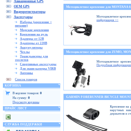
Авиационные GPS
OEM GPS
Мотоциклетное крепление для MONTANA 
Видеорегистраторы
Мотоциклетное креплени
Аксессуары
информация >>
Наборы (крепление +
питание)
Морские крепления
Крепления на руль
Адаперы от 12В
Адаптеры от 220В
Аккумуляторы
Чехлы
Мотоциклетное крепление для ZUMO, M
Трансдьюсеры для
эхолотов
Мотоциклетное крепле
Спортивные аксессуары
Подробная информация
Для экшн-камеры VIRB
Антенны
Список товаров
КОРЗИНА
В корзине товаров:
0
GARMIN FORERUNNER BICYCLE MOUNT
На сумму:
0
Просмотр корзины
Крепление на 
ПРАЙС ЛИСТ
наручных нав
держателя и с
СЛУЖБА ПОДДЕРЖКИ