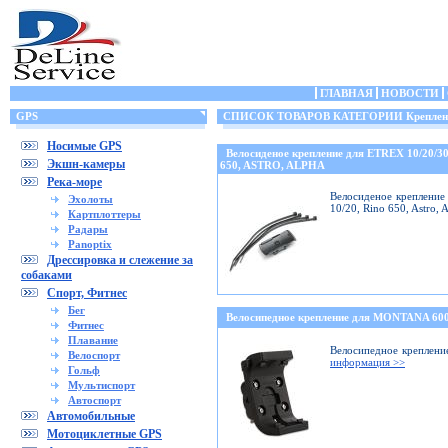
ГЛАВНАЯ
НОВОСТИ
GPS
СПИСОК ТОВАРОВ КАТЕГОРИИ Крепления
Носимые GPS
Велосиденое крепление для ETREX 10/20/
Экшн-камеры
650, ASTRO, ALPHA
Река-море
Велосиденое крепление 
Эхолоты
10/20, Rino 650, Astro,
Картплоттеры
Радары
Panoptix
Дрессировка и слежение за
собаками
Спорт, Фитнес
Бег
Велосипедное крепление для MONTANA 6
Фитнес
Плавание
Велосипедное креплени
Велоспорт
информация >>
Гольф
Мультиспорт
Автоспорт
Автомобильные
Мотоциклетные GPS