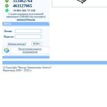
553462764
461127065
+9-965-501-77-550
Служба поддержки пользователей
навигаторов GARMIN (без выходных)
support@gps.kz
ВХОД
Логин:
Пароль:
Забыли пароль?
Регистрация нового
пользователя
© Copyright "Бассар Электроникс Алатоо"
Караганда 2005 - 2025 г.