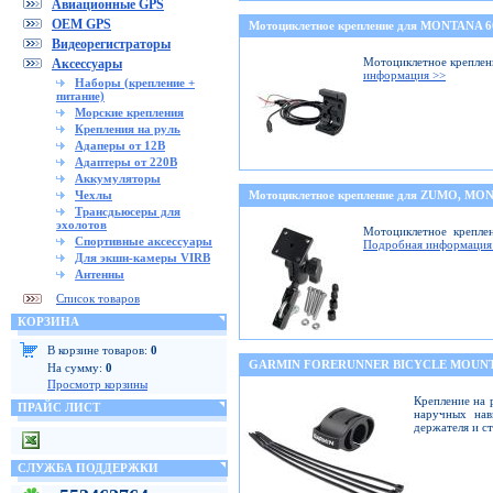
Авиационные GPS
OEM GPS
Мотоциклетное крепление для MONTANA 
Видеорегистраторы
Мотоциклетное креплени
Аксессуары
информация >>
Наборы (крепление +
питание)
Морские крепления
Крепления на руль
Адаперы от 12В
Адаптеры от 220В
Аккумуляторы
Чехлы
Мотоциклетное крепление для ZUMO, M
Трансдьюсеры для
эхолотов
Мотоциклетное крепле
Спортивные аксессуары
Подробная информация
Для экшн-камеры VIRB
Антенны
Список товаров
КОРЗИНА
В корзине товаров:
0
GARMIN FORERUNNER BICYCLE MOUNT
На сумму:
0
Просмотр корзины
Крепление на 
ПРАЙС ЛИСТ
наручных нав
держателя и с
СЛУЖБА ПОДДЕРЖКИ