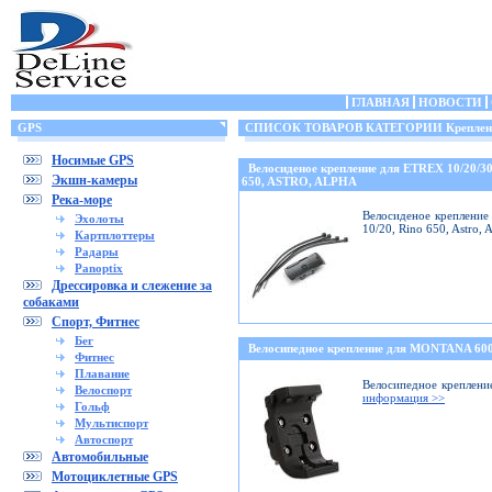
ГЛАВНАЯ
НОВОСТИ
GPS
СПИСОК ТОВАРОВ КАТЕГОРИИ Крепления
Носимые GPS
Велосиденое крепление для ETREX 10/20/
Экшн-камеры
650, ASTRO, ALPHA
Река-море
Велосиденое крепление 
Эхолоты
10/20, Rino 650, Astro,
Картплоттеры
Радары
Panoptix
Дрессировка и слежение за
собаками
Спорт, Фитнес
Бег
Велосипедное крепление для MONTANA 6
Фитнес
Плавание
Велосипедное креплени
Велоспорт
информация >>
Гольф
Мультиспорт
Автоспорт
Автомобильные
Мотоциклетные GPS