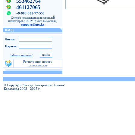
553462764
461127065
+9-965-501-77-550
Служба поддержки пользователей
навигаторов GARMIN (без выходных)
support@gps.kz
ВХОД
Логин:
Пароль:
Забыли пароль?
Регистрация нового
пользователя
© Copyright "Бассар Электроникс Алатоо"
Караганда 2005 - 2025 г.