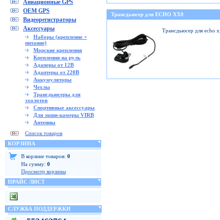
Авиационные GPS
OEM GPS
Трансдьюсер для ECHO XX0
Видеорегистраторы
Аксессуары
Трансдьюсер для echo 
Наборы (крепление +
питание)
Морские крепления
Крепления на руль
Адаперы от 12В
Адаптеры от 220В
Аккумуляторы
Чехлы
Трансдьюсеры для
эхолотов
Спортивные аксессуары
Для экшн-камеры VIRB
Антенны
Список товаров
КОРЗИНА
В корзине товаров:
0
На сумму:
0
Просмотр корзины
ПРАЙС ЛИСТ
СЛУЖБА ПОДДЕРЖКИ