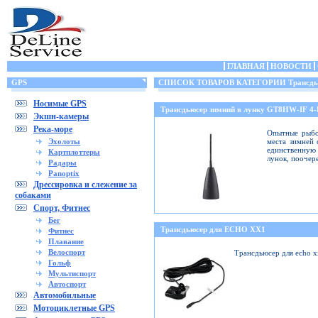
ГЛАВНАЯ
НОВОСТИ
GPS
СПИСОК ТОВАРОВ КАТЕГОРИИ Трансдьюс
Носимые GPS
Трансдьюсер зимний в лунку GT8HW-IF 4
Экшн-камеры
Река-море
Опытные рыбо
Эхолоты
места зимней 
единственную 
Картплоттеры
лунок, поочер
Радары
Panoptix
Дрессировка и слежение за
собаками
Спорт, Фитнес
Бег
Трансдьюсер для ECHO XX1
Фитнес
Плавание
Велоспорт
Трансдьюсер для echo 
Гольф
Мультиспорт
Автоспорт
Автомобильные
Мотоциклетные GPS