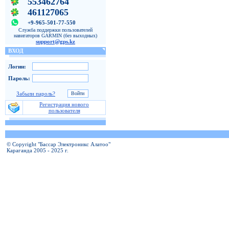
553462764
461127065
+9-965-501-77-550
Служба поддержки пользователей
навигаторов GARMIN (без выходных)
support@gps.kz
ВХОД
Логин:
Пароль:
Забыли пароль?
Регистрация нового
пользователя
© Copyright "Бассар Электроникс Алатоо"
Караганда 2005 - 2025 г.