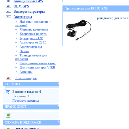
Авиационные GPS
OEM GPS
Трансдьюсер для ECHO XX0
Видеорегистраторы
Аксессуары
Трансдьюсер для echo 
Наборы (крепление +
питание)
Морские крепления
Крепления на руль
Адаперы от 12В
Адаптеры от 220В
Аккумуляторы
Чехлы
Трансдьюсеры для
эхолотов
Спортивные аксессуары
Для экшн-камеры VIRB
Антенны
Список товаров
КОРЗИНА
В корзине товаров:
0
На сумму:
0
Просмотр корзины
ПРАЙС ЛИСТ
СЛУЖБА ПОДДЕРЖКИ