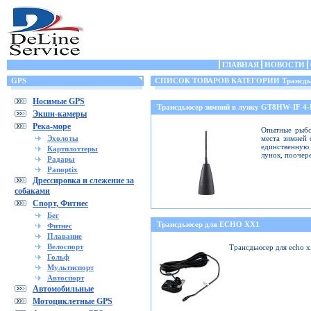
ГЛАВНАЯ
НОВОСТИ
GPS
СПИСОК ТОВАРОВ КАТЕГОРИИ Трансдьюс
Носимые GPS
Трансдьюсер зимний в лунку GT8HW-IF 4
Экшн-камеры
Река-море
Опытные рыбо
Эхолоты
места зимней 
единственную 
Картплоттеры
лунок, поочер
Радары
Panoptix
Дрессировка и слежение за
собаками
Спорт, Фитнес
Бег
Трансдьюсер для ECHO XX1
Фитнес
Плавание
Велоспорт
Трансдьюсер для echo 
Гольф
Мультиспорт
Автоспорт
Автомобильные
Мотоциклетные GPS