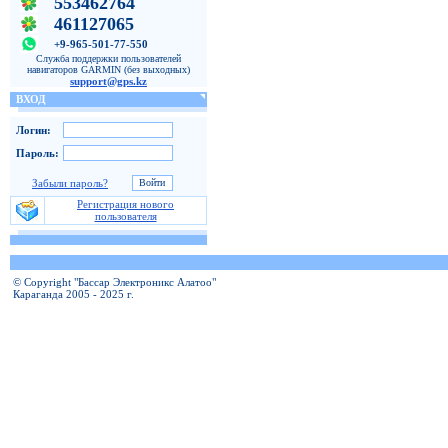
553462764
461127065
+9-965-501-77-550
Служба поддержки пользователей
навигаторов GARMIN (без выходных)
support@gps.kz
ВХОД
Логин:
Пароль:
Забыли пароль?
Регистрация нового
пользователя
© Copyright "Бассар Электроникс Алатоо"
Караганда 2005 - 2025 г.