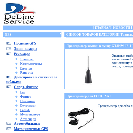
ГЛАВНАЯ
НОВОСТИ
GPS
СПИСОК ТОВАРОВ КАТЕГОРИИ Трансдьюс
Носимые GPS
Трансдьюсер зимний в лунку GT8HW-IF 4
Экшн-камеры
Река-море
Опытные рыбо
Эхолоты
места зимней 
единственную 
Картплоттеры
лунок, поочер
Радары
Panoptix
Дрессировка и слежение за
собаками
Спорт, Фитнес
Бег
Трансдьюсер для ECHO XX1
Фитнес
Плавание
Велоспорт
Трансдьюсер для echo 
Гольф
Мультиспорт
Автоспорт
Автомобильные
Мотоциклетные GPS