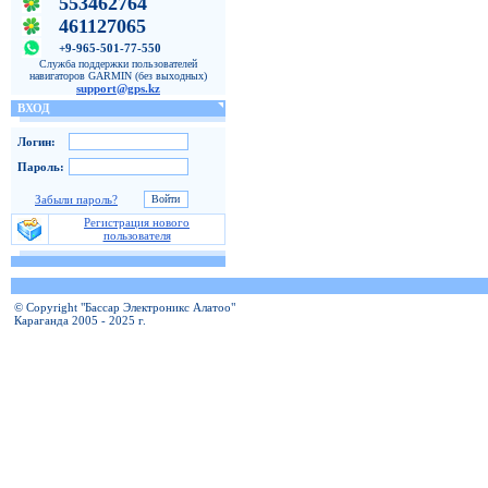
553462764
461127065
+9-965-501-77-550
Служба поддержки пользователей
навигаторов GARMIN (без выходных)
support@gps.kz
ВХОД
Логин:
Пароль:
Забыли пароль?
Регистрация нового
пользователя
© Copyright "Бассар Электроникс Алатоо"
Караганда 2005 - 2025 г.