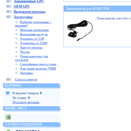
Авиационные GPS
OEM GPS
Трансдьюсер для ECHO XX0
Видеорегистраторы
Аксессуары
Трансдьюсер для echo 
Наборы (крепление +
питание)
Морские крепления
Крепления на руль
Адаперы от 12В
Адаптеры от 220В
Аккумуляторы
Чехлы
Трансдьюсеры для
эхолотов
Спортивные аксессуары
Для экшн-камеры VIRB
Антенны
Список товаров
КОРЗИНА
В корзине товаров:
0
На сумму:
0
Просмотр корзины
ПРАЙС ЛИСТ
СЛУЖБА ПОДДЕРЖКИ