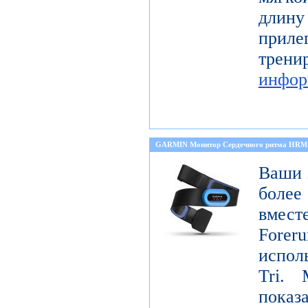
длину
прил
тре
инфор
GARMIN Монитор Сердечного ритма HRM
Ваши 
боле
вмест
Forer
испол
Tri. 
показ