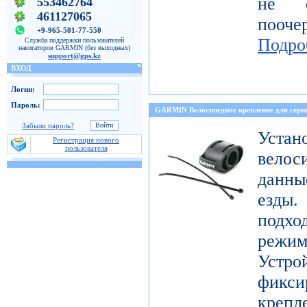
не о
553462764
461127065
пооч
+9-965-501-77-550
Подро
Служба поддержки пользователей
навигаторов GARMIN (без выходных)
support@gps.kz
ВХОД
Логин:
Пароль:
GARMIN Велосипедное крепление для с
Забыли пароль?
Уст
Регистрация нового
пользователя
велос
данны
езды
подх
режи
Устро
фикси
креп