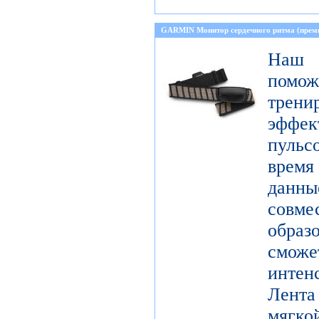
GARMIN Монитор сердечного ритма (прем
Наш 
пом
тре
эффе
пульс
время
данн
совме
образ
смо
инте
Лента
мягко