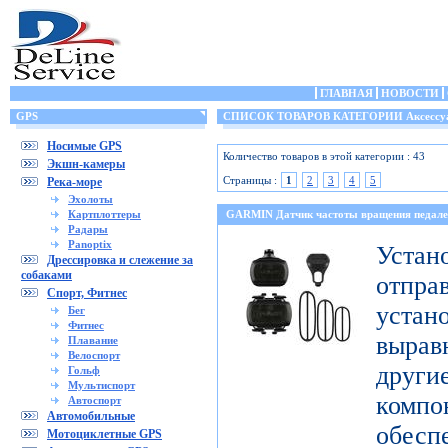
ГЛАВНАЯ
НОВОСТИ
GPS
СПИСОК ТОВАРОВ КАТЕГОРИИ Аксессу
Носимые GPS
Количество товаров в этой категории : 43
Экшн-камеры
Страницы :
1
2
3
4
5
Река-море
Эхолоты
Картплоттеры
GARMIN Датчик частоты вращения педале
Радары
Panoptix
Уст
Дрессировка и слежение за
собаками
отпр
Спорт, Фитнес
уста
Бег
Фитнес
выра
Плавание
Велоспорт
дру
Гольф
Мультиспорт
комп
Автоспорт
Автомобильные
обесп
Мотоциклетные GPS