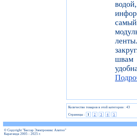
водой
инфо
самы
модул
лент
закру
швам 
удобн
Подро
Количество товаров в этой категории : 43
Страницы :
1
2
3
4
5
© Copyright "Бассар Электроникс Алатоо"
Караганда 2005 - 2025 г.