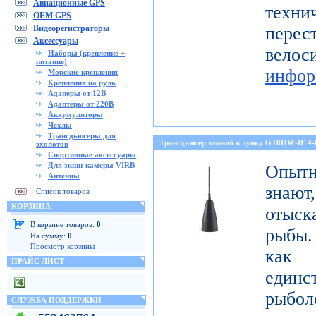
Авиационные GPS
тех
OEM GPS
Видеорегистраторы
перес
Аксессуары
ве
Наборы (крепление +
питание)
инфор
Морские крепления
Крепления на руль
Адаперы от 12В
Адаптеры от 220В
Аккумуляторы
Чехлы
Трансдьюсеры для
Трансдьюсер зимний в лунку GT8HW-IF 4
эхолотов
Спортивные аксессуары
Для экшн-камеры VIRB
Опытн
Антенны
знают
Список товаров
КОРЗИНА
отыск
В корзине товаров:
0
рыбы.
На сумму:
0
Просмотр корзины
как
ПРАЙС ЛИСТ
един
рыбол
СЛУЖБА ПОДДЕРЖКИ