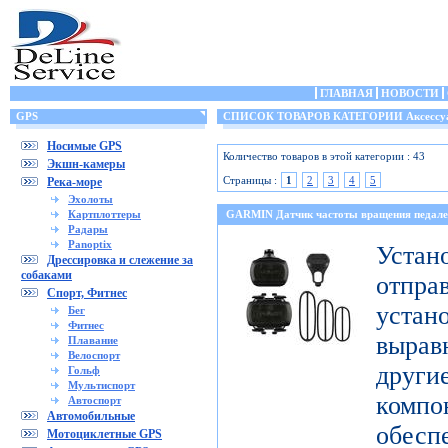
ГЛАВНАЯ
НОВОСТИ
GPS
СПИСОК ТОВАРОВ КАТЕГОРИИ Аксессу
Носимые GPS
Количество товаров в этой категории : 43
Экшн-камеры
Страницы :
1
2
3
4
5
Река-море
Эхолоты
Картплоттеры
GARMIN Датчик частоты вращения педале
Радары
Panoptix
Уст
Дрессировка и слежение за
собаками
отпр
Спорт, Фитнес
уста
Бег
Фитнес
выра
Плавание
Велоспорт
дру
Гольф
Мультиспорт
комп
Автоспорт
Автомобильные
обесп
Мотоциклетные GPS