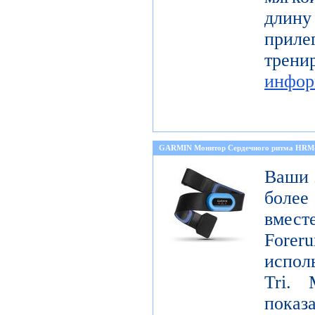
длину
прил
тре
инфор
GARMIN Монитор Сердечного ритма HRM
Ваши 
боле
вмест
Forer
испол
Tri. 
показ