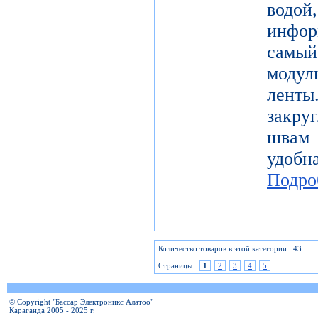
водой
инфо
самы
модул
лент
закру
швам 
удобн
Подро
Количество товаров в этой категории : 43
Страницы :
1
2
3
4
5
© Copyright "Бассар Электроникс Алатоо"
Караганда 2005 - 2025 г.