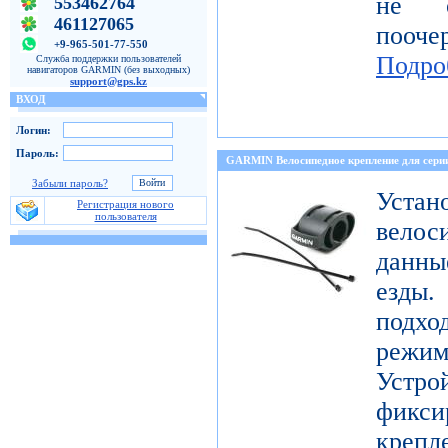
не о
553462764
461127065
пооч
+9-965-501-77-550
Подро
Служба поддержки пользователей
навигаторов GARMIN (без выходных)
support@gps.kz
ВХОД
Логин:
Пароль:
GARMIN Велосипедное крепление для с
Забыли пароль?
Уст
Регистрация нового
пользователя
велос
данны
езды
подх
режи
Устро
фикси
креп