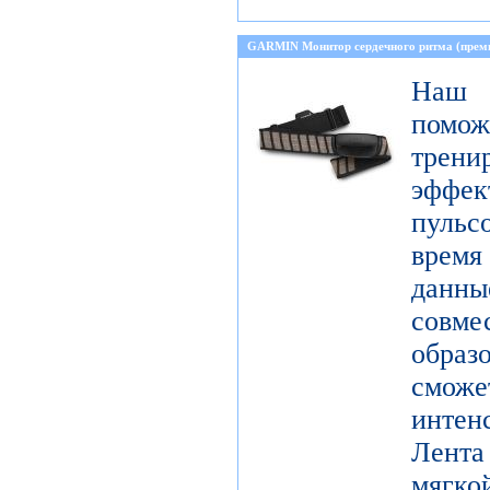
GARMIN Монитор сердечного ритма (прем
Наш 
пом
тре
эффе
пульс
время
данн
совме
образ
смо
инте
Лента
мягко