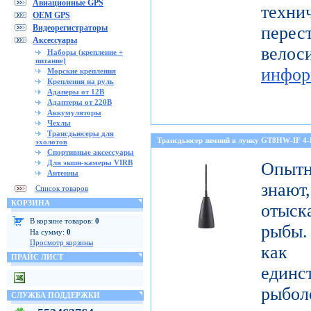
Авиационные GPS
тех
OEM GPS
Видеорегистраторы
перес
Аксессуары
ве
Наборы (крепление +
питание)
инфор
Морские крепления
Крепления на руль
Адаперы от 12В
Адаптеры от 220В
Аккумуляторы
Чехлы
Трансдьюсеры для
Трансдьюсер зимний в лунку GT8HW-IF 4
эхолотов
Спортивные аксессуары
Для экшн-камеры VIRB
Опытн
Антенны
знают
Список товаров
КОРЗИНА
отыск
В корзине товаров:
0
рыбы.
На сумму:
0
Просмотр корзины
как
ПРАЙС ЛИСТ
един
рыбол
СЛУЖБА ПОДДЕРЖКИ