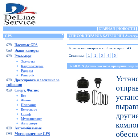
ГЛАВНАЯ
НОВОСТИ
GPS
СПИСОК ТОВАРОВ КАТЕГОРИИ Аксессу
Носимые GPS
Количество товаров в этой категории : 43
Экшн-камеры
Страницы :
1
2
3
4
5
Река-море
Эхолоты
Картплоттеры
GARMIN Датчик частоты вращения педале
Радары
Panoptix
Уст
Дрессировка и слежение за
собаками
отпр
Спорт, Фитнес
уста
Бег
Фитнес
выра
Плавание
Велоспорт
дру
Гольф
Мультиспорт
комп
Автоспорт
Автомобильные
обесп
Мотоциклетные GPS