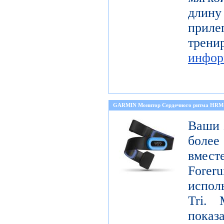
длину
прил
тре
инфор
GARMIN Монитор Сердечного ритма HRM
Ваши 
боле
вмест
Forer
испол
Tri. 
показ