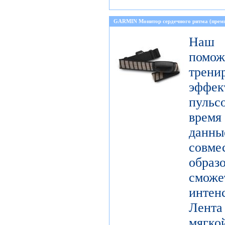
GARMIN Монитор сердечного ритма (прем
Наш 
пом
тре
эффе
пульс
время
данн
совме
образ
смо
инте
Лента
мягко