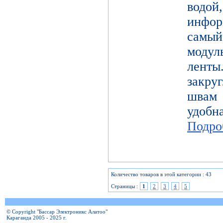
водой
инфо
самы
модул
лент
закру
швам 
удобн
Подро
Количество товаров в этой категории : 43
Страницы :
1
2
3
4
5
© Copyright "Бассар Электроникс Алатоо"
Караганда 2005 - 2025 г.