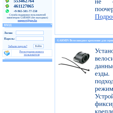
не о
553462764
461127065
пооч
+9-965-501-77-550
Подро
Служба поддержки пользователей
навигаторов GARMIN (без выходных)
support@gps.kz
ВХОД
Логин:
Пароль:
GARMIN Велосипедное крепление для с
Забыли пароль?
Уст
Регистрация нового
пользователя
велос
данны
езды
подх
режи
Устро
фикси
креп