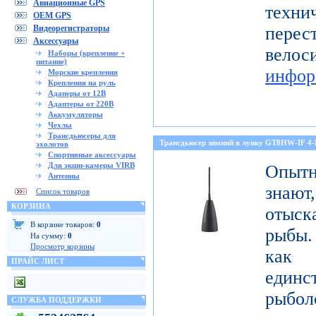
Авиационные GPS
тех
OEM GPS
Видеорегистраторы
перес
Аксессуары
ве
Наборы (крепление +
питание)
инфор
Морские крепления
Крепления на руль
Адаперы от 12В
Адаптеры от 220В
Аккумуляторы
Чехлы
Трансдьюсеры для
Трансдьюсер зимний в лунку GT8HW-IF 4
эхолотов
Спортивные аксессуары
Для экшн-камеры VIRB
Опытн
Антенны
знают
Список товаров
КОРЗИНА
отыск
В корзине товаров:
0
рыбы.
На сумму:
0
Просмотр корзины
как
ПРАЙС ЛИСТ
един
рыбол
СЛУЖБА ПОДДЕРЖКИ