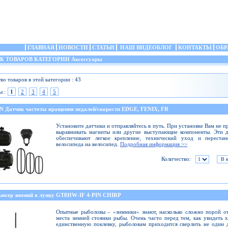
ГЛАВНАЯ
НОВОСТИ
СТАТЬИ
НАШ ВИДЕОБЛОГ
КОНТАКТЫ
ОБР
 ТОВАРОВ КАТЕГОРИИ Аксессуары
во товаров в этой категории : 43
ы :
1
2
3
4
5
 Датчик частоты вращения педалей/скорости EDGE, FENIX, FR
Установите датчики и отправляйтесь в путь. При установке Вам не п
выравнивать магниты или другие выступающие компоненты. Эти 
обеспечивают легкое крепление, технический уход и перестан
велосипеда на велосипед.
Подробная информация >>
Количество:
ьюсер зимний в лунку GT8HW-IF 4-PIN CHIRP
Опытные рыболовы – «зимники» знают, насколько сложно порой о
места зимней стоянки рыбы. Очень часто перед тем, как увидеть 
единственную поклевку, рыболовам приходится сверлить не один 