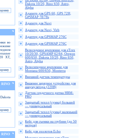
GPSAMP 62/64, Oregon 600/650,
Dakota 10/20, Rino 650, Astro,
Alpha
Адапетр для GPS 60, GPS 72H,
GPSMAP 78/78s
Адапетр для Nuvi
Адапетр для Nuvi, Virb
Адаптер для GPSMAP 276C
овки во
Адаптер для GPSMAP 276C
режиме
ипедном
Велосиденое крепление для eTrex
erunner
10/20/30, GPSAMP 62/64, Oregon
920 XT,
600/650, Dakota 10/20, Rino 650,
Astro, Alpha
Велосипедное крепление для
Montana 600/650, Monterra
Внешний датчик температуры
Вншенее зарядное устройство для
, RINO
аккумулятора (220В)
Датчик сердечного ритма HRM-
PRO
 Dakota
Закрытый чехол (сумка) большой
— универсальный
Закрытый чехол (сумка) маленький
— универсальный
Кейс для съемки на глубине (до 50
метров)
Кейс для эхолотов Echo
, RINO
Морское крепление для eTrex