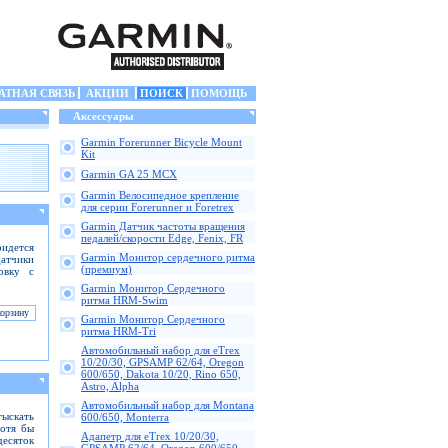
АТНАЯ СВЯЗЬ
АКЦИИ
ПОИСК
ПОМОЩЬ
Аксессуары
Garmin Forerunner Bicycle Mount
Kit
Garmin GA 25 MCX
Garmin Велосипедное крепление
для серии Forerunner и Foretrex
Garmin Датчик частоты вращения
педалей/скорости Edge, Fenix, FR
ридется
Garmin Монитор сердечного ритма
датчики
(премиум)
овку с
Garmin Монитор Сердечного
ритма HRM-Swim
Garmin Монитор Сердечного
ритма HRM-Tri
Автомобильный набор для eTrex
10/20/30, GPSAMP 62/64, Oregon
600/650, Dakota 10/20, Rino 650,
Astro, Alpha
Автомобильный набор для Montana
тыскать
600/650, Monterra
хотя бы
Адапетр для eTrex 10/20/30,
десяток