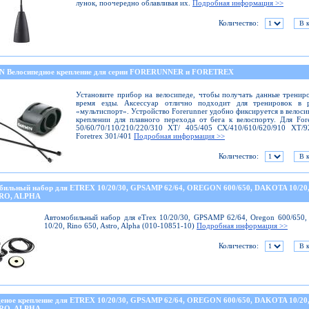
лунок, поочередно облавливая их.
Подробная информация >>
Количество:
 Велосипедное крепление для серии FORERUNNER и FORETREX
Установите прибор на велосипеде, чтобы получать данные тренир
время езды. Аксессуар отлично подходит для тренировок в 
«мультиспорт». Устройство Forerunner удобно фиксируется в велос
креплении для плавного перехода от бега к велоспорту. Для For
50/60/70/110/210/220/310 ХТ/ 405/405 СХ/410/610/620/910 ХТ/
Foretrex 301/401
Подробная информация >>
Количество:
бильный набор для ETREX 10/20/30, GPSAMP 62/64, OREGON 600/650, DAKOTA 10/20
TRO, ALPHA
Автомобильный набор для eTrex 10/20/30, GPSAMP 62/64, Oregon 600/650,
10/20, Rino 650, Astro, Alpha (010-10851-10)
Подробная информация >>
Количество:
деное крепление для ETREX 10/20/30, GPSAMP 62/64, OREGON 600/650, DAKOTA 10/20
TRO, ALPHA