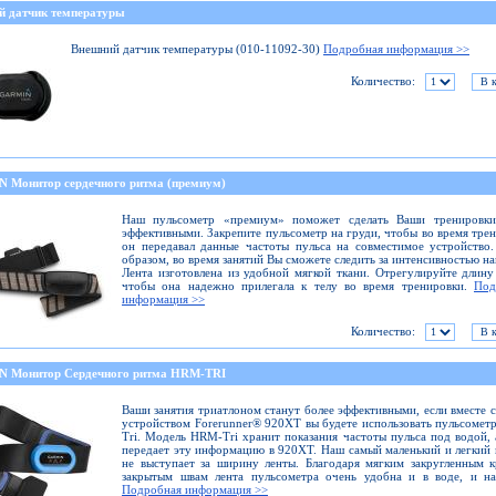
й датчик температуры
Внешний датчик температуры (010-11092-30)
Подробная информация >>
Количество:
 Монитор сердечного ритма (премиум)
Наш пульсометр «премиум» поможет сделать Ваши тренировки
эффективными. Закрепите пульсометр на груди, чтобы во время тре
он передавал данные частоты пульса на совместимое устройство
образом, во время занятий Вы сможете следить за интенсивностью на
Лента изготовлена из удобной мягкой ткани. Отрегулируйте длину
чтобы она надежно прилегала к телу во время тренировки.
Под
информация >>
Количество:
 Монитор Сердечного ритма HRM-TRI
Ваши занятия триатлоном станут более эффективными, если вместе 
устройством Forerunner® 920XT вы будете использовать пульсоме
Tri. Модель HRM-Tri хранит показания частоты пульса под водой, 
передает эту информацию в 920XT. Наш самый маленький и легкий
не выступает за ширину ленты. Благодаря мягким закругленным 
закрытым швам лента пульсометра очень удобна и в воде, и на
Подробная информация >>