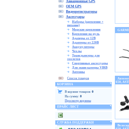
Авиационные GPS
OEM GPS
Видеорегистраторы
Аксессуары
Наборы (крепление +
питание)
Морские крепления
GARMIN
Крепления на руль
Адаперы от 12В
Адаптеры от 220В
Аккумуляторы
Чехлы
Трансдьюсеры для
эхолотов
Спортивные аксессуары
Для экшн-камеры VIRB
Антенны
Список товаров
Автомо
650, AS
КОРЗИНА
В корзине товаров:
0
На сумму:
0
Просмотр корзины
ПРАЙС ЛИСТ
СЛУЖБА ПОДДЕРЖКИ
Велоси
650, AS