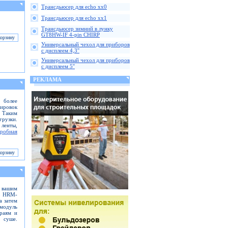
Трансдьюсер для echo xx0
Трансдьюсер для echo xx1
Трансдьюсер зимний в лунку
GT8HW-IF 4-pin CHIRP
Универсальный чехол для приборов
с дисплеем 4,3''
Универсальный чехол для приборов
с дисплеем 5''
РЕКЛАМА
 более
нировок
. Таким
грузки.
 ленты,
робная
с вашим
тр HRM-
а затем
 модуль
краям и
 суше.