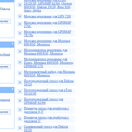
10/20/30, GPSAMP 62/64, Oregon
600/650, Dakota 10/20, Rino 650,
 Dakota
Astro, Alpha
Морское крепление для GPS 72H
Морское крепление для GPSMAP
276C
Морское крепление для GPSMAP
78/78s
Морское крепление для Montana
600/650, Monterra
Мотоциклетное крепление для
Montana 600/650, Monterra
робная
Мотоциклетное крепление для
Zumo, Montana 600/650, Monterra,
GPSMAP 276
Мотоциклетный набор для Montana
600/650, Monterra
Полупрозрачный чехол для Dakota
10/20
Полупрозрачный чехол для eTrex
10/20/30
Полупрозрачный чехол для
рмация
GPSMAP 62/64
Премиум чехол для приборов с
дисплеем 4,3''
Премиум чехол для приборов с
дисплеем 5''
Силиконовый чехол для Dakota
10/20