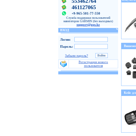
553462764
461127065
+9-965-501-77-550
Служба поддержки пользователей
навигаторов GARMIN (без выходных)
support@gps.kz
ВХОД
Логин:
Вншенее
Пароль:
Забыли пароль?
Регистрация нового
пользователя
Кейс дл