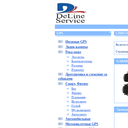
GPS
СПИСОК
Носимые GPS
Количест
Экшн-камеры
Страниц
Река-море
Эхолоты
Картплоттеры
GARMIN
Радары
Panoptix
Дрессировка и слежение за
собаками
Спорт, Фитнес
Бег
Фитнес
Плавание
Велоспорт
Гольф
Трансд
Мультиспорт
Автоспорт
Автомобильные
Мотоциклетные GPS