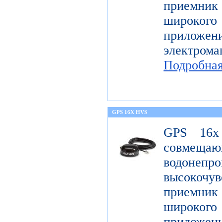
приемник 
широк
приложен
электро
Подробна
GPS 16X HVS
GPS 16x
совме
водонеп
высоко
приемник 
широк
приложен