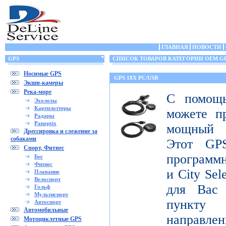
ГЛАВНАЯ
НОВОСТИ
GPS
СПИСОК ТОВАРОВ КАТЕГОРИИ OEM G
Носимые GPS
GPS 18X PC/USB
Экшн-камеры
Река-море
С помощ
Эхолоты
Картплоттеры
можете п
Радары
Panoptix
мощный 
Дрессировка и слежение за
собаками
Этот GPS
Спорт, Фитнес
программ
Бег
Фитнес
и City Sel
Плавание
Велоспорт
для Вас
Гольф
Мультиспорт
пункту 
Автоспорт
Автомобильные
направлен
Мотоциклетные GPS