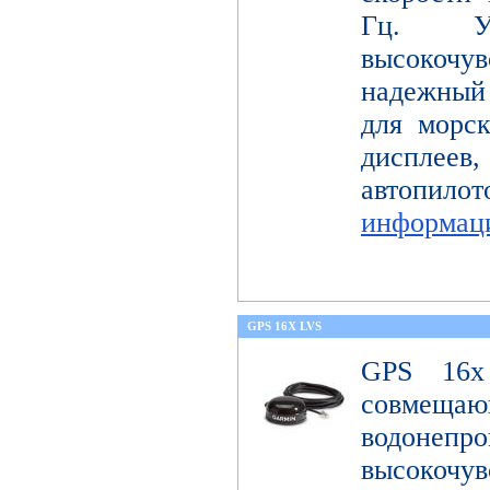
Гц. Уст
высокоч
надежный
для морс
диспле
автопил
информац
GPS 16X LVS
GPS 16x
совме
водонеп
высоко