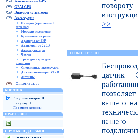
Авиационные GPS
поворот
OEM GPS
Видеорегистраторы
инструкц
Аксессуары
>>
Наборы (крепление +
питание)
Морские крепления
Крепления на руль
Адаперы от 12В
Адаптеры от 220В
Аккумуляторы
ECOROUTE™ HD
Чехлы
Трансдьюсеры для
эхолотов
Беспров
Спортивные аксессуары
Для экшн-камеры VIRB
датчик 
Антенны
работаю
Список товаров
КОРЗИНА
позволяе
В корзине товаров:
0
вашего на
На сумму:
0
Просмотр корзины
техниче
ПРАЙС ЛИСТ
вашего 
подклю
СЛУЖБА ПОДДЕРЖКИ