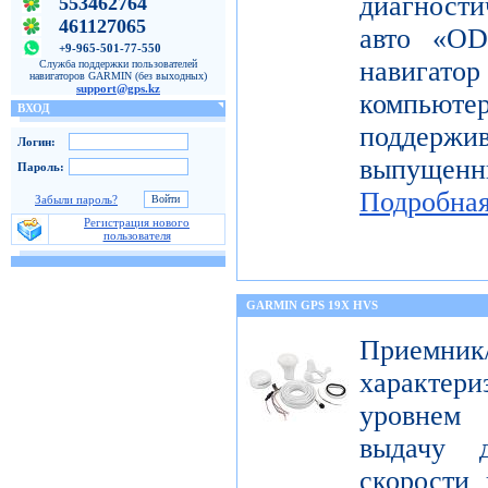
диагност
553462764
461127065
авто «OD
+9-965-501-77-550
навигато
Служба поддержки пользователей
навигаторов GARMIN (без выходных)
support@gps.kz
компьют
ВХОД
поддерж
Логин:
выпущен
Пароль:
Подробна
Забыли пароль?
Регистрация нового
пользователя
GARMIN GPS 19X HVS
Приемник
характе
уровнем 
выдачу д
скорости 