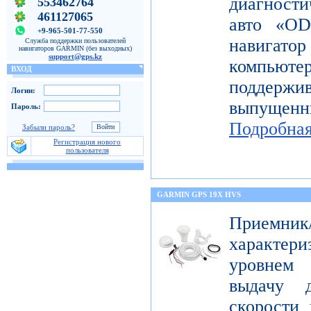
диагност
553462764
461127065
авто «OD
+9-965-501-77-550
навигато
Служба поддержки пользователей
навигаторов GARMIN (без выходных)
support@gps.kz
компьют
ВХОД
поддерж
Логин:
выпущен
Пароль:
Подробна
Забыли пароль?
Регистрация нового
пользователя
GARMIN GPS 19X HVS
Приемник
характе
уровнем 
выдачу д
скорости 