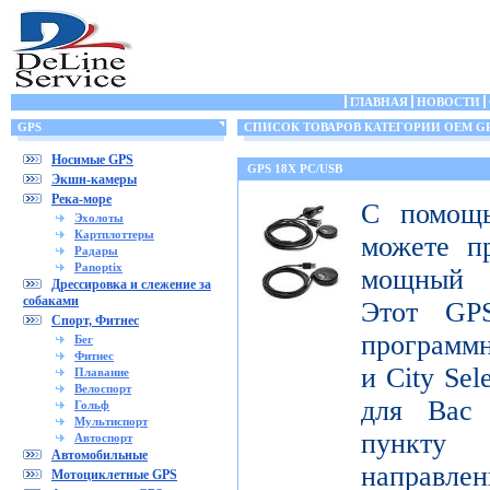
ГЛАВНАЯ
НОВОСТИ
GPS
СПИСОК ТОВАРОВ КАТЕГОРИИ OEM G
Носимые GPS
GPS 18X PC/USB
Экшн-камеры
Река-море
С помощ
Эхолоты
Картплоттеры
можете п
Радары
Panoptix
мощный 
Дрессировка и слежение за
собаками
Этот GPS
Спорт, Фитнес
программ
Бег
Фитнес
и City Sel
Плавание
Велоспорт
для Вас
Гольф
Мультиспорт
пункту 
Автоспорт
Автомобильные
направлен
Мотоциклетные GPS