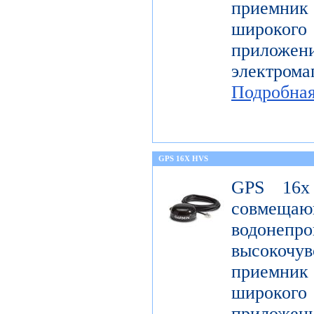
приемник 
широк
приложен
электро
Подробна
GPS 16X HVS
GPS 16x
совме
водонеп
высоко
приемник 
широк
приложен