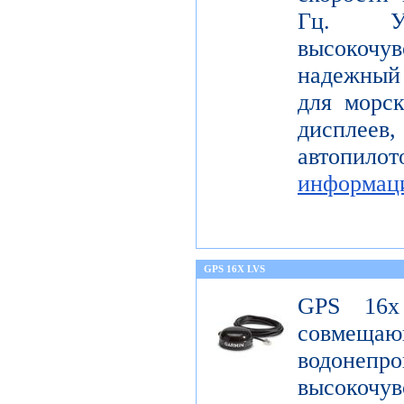
Гц. Уст
высокоч
надежный
для морс
диспле
автопил
информац
GPS 16X LVS
GPS 16x
совме
водонеп
высоко