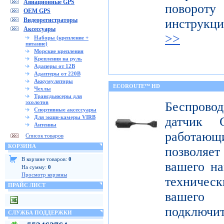
Авиационные GPS
поворот
OEM GPS
Видеорегистраторы
инструкц
Аксессуары
>>
Наборы (крепление +
питание)
Морские крепления
Крепления на руль
Адаперы от 12В
Адаптеры от 220В
Аккумуляторы
ECOROUTE™ HD
Чехлы
Трансдьюсеры для
эхолотов
Беспров
Спортивные аксессуары
Для экшн-камеры VIRB
датчик 
Антенны
работаю
Список товаров
КОРЗИНА
позволяе
В корзине товаров:
0
вашего на
На сумму:
0
Просмотр корзины
техниче
ПРАЙС ЛИСТ
вашего 
подклю
СЛУЖБА ПОДДЕРЖКИ