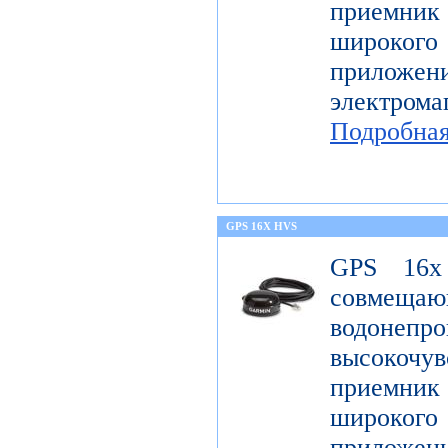
приемник 
широк
приложен
электро
Подробна
GPS 16X HVS
GPS 16x
совме
водонеп
высоко
приемник 
широк
приложен