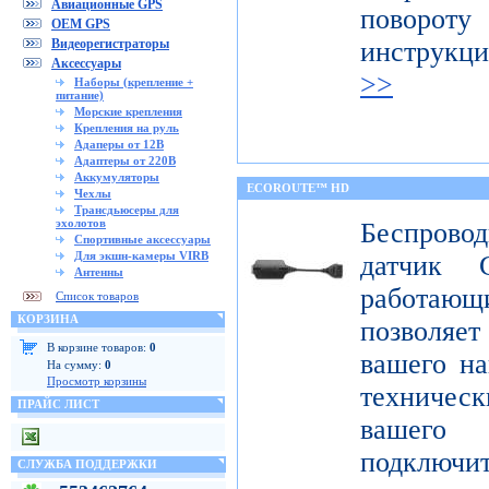
Авиационные GPS
поворот
OEM GPS
Видеорегистраторы
инструкц
Аксессуары
>>
Наборы (крепление +
питание)
Морские крепления
Крепления на руль
Адаперы от 12В
Адаптеры от 220В
Аккумуляторы
ECOROUTE™ HD
Чехлы
Трансдьюсеры для
эхолотов
Беспров
Спортивные аксессуары
Для экшн-камеры VIRB
датчик 
Антенны
работаю
Список товаров
КОРЗИНА
позволяе
В корзине товаров:
0
вашего на
На сумму:
0
Просмотр корзины
техниче
ПРАЙС ЛИСТ
вашего 
подклю
СЛУЖБА ПОДДЕРЖКИ