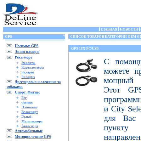
ГЛАВНАЯ
НОВОСТИ
GPS
СПИСОК ТОВАРОВ КАТЕГОРИИ OEM G
Носимые GPS
GPS 18X PC/USB
Экшн-камеры
Река-море
С помощ
Эхолоты
Картплоттеры
можете п
Радары
Panoptix
мощный 
Дрессировка и слежение за
собаками
Этот GPS
Спорт, Фитнес
программ
Бег
Фитнес
и City Sel
Плавание
Велоспорт
для Вас
Гольф
Мультиспорт
пункту 
Автоспорт
Автомобильные
направлен
Мотоциклетные GPS