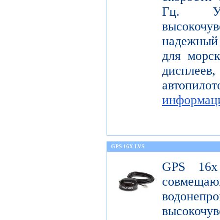
Гц. Уст
высокоч
надежный
для морс
диспле
автопил
информац
GPS 16X LVS
GPS 16x
совме
водонеп
высоко