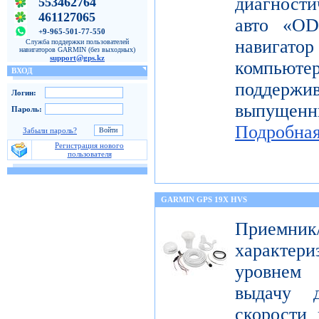
диагност
553462764
461127065
авто «OD
+9-965-501-77-550
навигато
Служба поддержки пользователей
навигаторов GARMIN (без выходных)
support@gps.kz
компьют
ВХОД
поддерж
Логин:
выпущен
Пароль:
Подробна
Забыли пароль?
Регистрация нового
пользователя
GARMIN GPS 19X HVS
Приемник
характе
уровнем 
выдачу д
скорости 