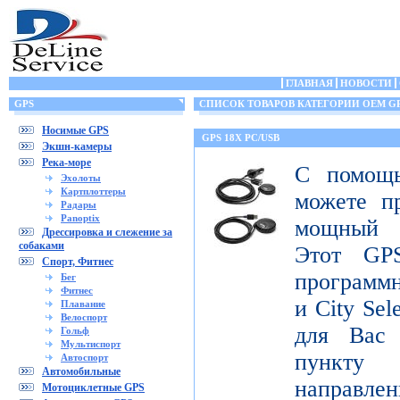
ГЛАВНАЯ
НОВОСТИ
GPS
СПИСОК ТОВАРОВ КАТЕГОРИИ OEM G
Носимые GPS
GPS 18X PC/USB
Экшн-камеры
Река-море
С помощ
Эхолоты
Картплоттеры
можете п
Радары
Panoptix
мощный 
Дрессировка и слежение за
собаками
Этот GPS
Спорт, Фитнес
программ
Бег
Фитнес
и City Sel
Плавание
Велоспорт
для Вас
Гольф
Мультиспорт
пункту 
Автоспорт
Автомобильные
направлен
Мотоциклетные GPS