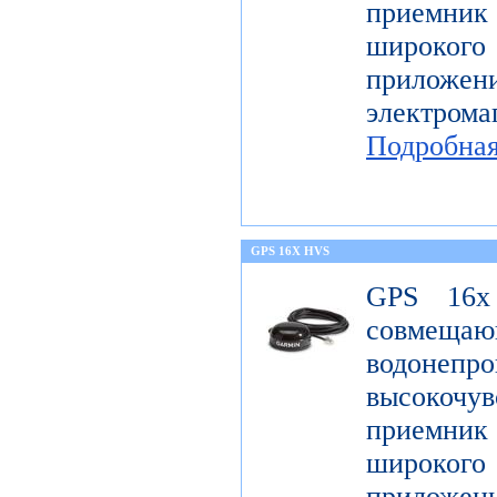
приемник 
широк
приложен
электро
Подробна
GPS 16X HVS
GPS 16x
совме
водонеп
высоко
приемник 
широк
приложен