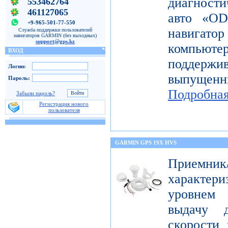
диагност
553462764
461127065
авто «OD
+9-965-501-77-550
навигато
Служба поддержки пользователей
навигаторов GARMIN (без выходных)
support@gps.kz
компьют
ВХОД
поддерж
Логин:
выпущен
Пароль:
Подробна
Забыли пароль?
Регистрация нового
пользователя
GARMIN GPS 19X HVS
Приемник
характе
уровнем 
выдачу д
скорости 