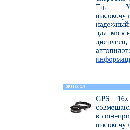
Гц. Уст
высокоч
надежный
для морс
диспле
автопил
информац
GPS 16X LVS
GPS 16x
совме
водонеп
высоко