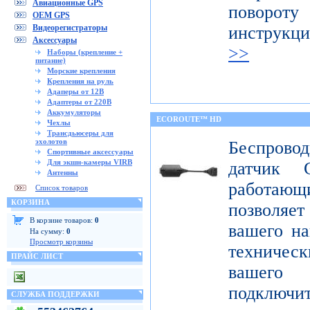
Авиационные GPS
поворот
OEM GPS
Видеорегистраторы
инструкц
Аксессуары
>>
Наборы (крепление +
питание)
Морские крепления
Крепления на руль
Адаперы от 12В
Адаптеры от 220В
Аккумуляторы
ECOROUTE™ HD
Чехлы
Трансдьюсеры для
эхолотов
Беспров
Спортивные аксессуары
Для экшн-камеры VIRB
датчик 
Антенны
работаю
Список товаров
КОРЗИНА
позволяе
В корзине товаров:
0
вашего на
На сумму:
0
Просмотр корзины
техниче
ПРАЙС ЛИСТ
вашего 
подклю
СЛУЖБА ПОДДЕРЖКИ