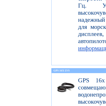
Гц. Уст
высокоч
надежный
для морс
диспле
автопил
информац
GPS 16X LVS
GPS 16x
совме
водонеп
высоко