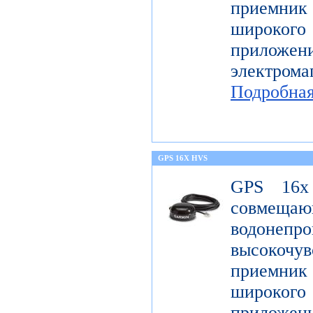
приемник 
широк
приложен
электро
Подробна
GPS 16X HVS
GPS 16x
совме
водонеп
высоко
приемник 
широк
приложен