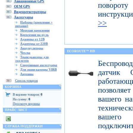
Авиационные GPS
поворот
OEM GPS
Видеорегистраторы
инструкц
Аксессуары
>>
Наборы (крепление +
питание)
Морские крепления
Крепления на руль
Адаперы от 12В
Адаптеры от 220В
Аккумуляторы
ECOROUTE™ HD
Чехлы
Трансдьюсеры для
эхолотов
Беспров
Спортивные аксессуары
Для экшн-камеры VIRB
датчик 
Антенны
работаю
Список товаров
КОРЗИНА
позволяе
В корзине товаров:
0
вашего на
На сумму:
0
Просмотр корзины
техниче
ПРАЙС ЛИСТ
вашего 
подклю
СЛУЖБА ПОДДЕРЖКИ