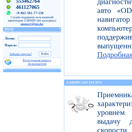
диагност
553462764
461127065
авто «OD
+9-965-501-77-550
навигато
Служба поддержки пользователей
навигаторов GARMIN (без выходных)
support@gps.kz
компьют
ВХОД
поддерж
Логин:
выпущен
Пароль:
Подробна
Забыли пароль?
Регистрация нового
пользователя
GARMIN GPS 19X HVS
Приемник
характе
уровнем 
выдачу д
скорости 