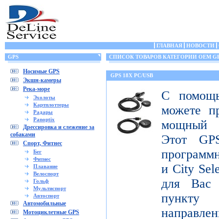
ГЛАВНАЯ
НОВОСТИ
GPS
СПИСОК ТОВАРОВ КАТЕГОРИИ OEM G
Носимые GPS
GPS 18X PC/USB
Экшн-камеры
Река-море
С помощ
Эхолоты
Картплоттеры
можете п
Радары
Panoptix
мощный 
Дрессировка и слежение за
собаками
Этот GPS
Спорт, Фитнес
программ
Бег
Фитнес
и City Sel
Плавание
Велоспорт
для Вас
Гольф
Мультиспорт
пункту 
Автоспорт
Автомобильные
направлен
Мотоциклетные GPS