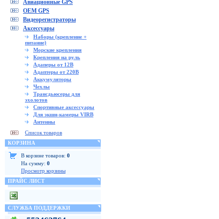
Авиационные GPS
OEM GPS
Видеорегистраторы
Аксессуары
Наборы (крепление +
питание)
Морские крепления
Крепления на руль
Адаперы от 12В
Адаптеры от 220В
Аккумуляторы
Чехлы
Трансдьюсеры для
эхолотов
Спортивные аксессуары
Для экшн-камеры VIRB
Антенны
Список товаров
КОРЗИНА
В корзине товаров:
0
На сумму:
0
Просмотр корзины
ПРАЙС ЛИСТ
СЛУЖБА ПОДДЕРЖКИ