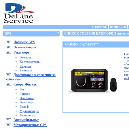
ГЛАВНАЯ
НОВОСТИ
GPS
СПИСОК ТОВАРОВ КАТЕГОРИИ Автоспо
Носимые GPS
GARMIN CATALYST™
Экшн-камеры
Река-море
Ga
Эхолоты
гон
, к
Картплоттеры
сб
Радары
зву
Panoptix
ана
Дрессировка и слежение за
св
ин
собаками
Спорт, Фитнес
Бег
Фитнес
Плавание
Велоспорт
Гольф
Мультиспорт
Автоспорт
Автомобильные
Мотоциклетные GPS