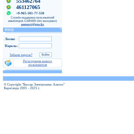
553462764
461127065
+9-965-501-77-550
Служба поддержки пользователей
навигаторов GARMIN (без выходных)
support@gps.kz
ВХОД
Логин:
Пароль:
Забыли пароль?
Регистрация нового
пользователя
© Copyright "Бассар Электроникс Алатоо"
Караганда 2005 - 2025 г.