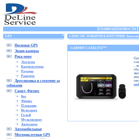
ГЛАВНАЯ
НОВОСТИ
GPS
СПИСОК ТОВАРОВ КАТЕГОРИИ Автоспо
Носимые GPS
GARMIN CATALYST™
Экшн-камеры
Река-море
Ga
Эхолоты
гон
, к
Картплоттеры
сб
Радары
зву
Panoptix
ана
Дрессировка и слежение за
св
ин
собаками
Спорт, Фитнес
Бег
Фитнес
Плавание
Велоспорт
Гольф
Мультиспорт
Автоспорт
Автомобильные
Мотоциклетные GPS