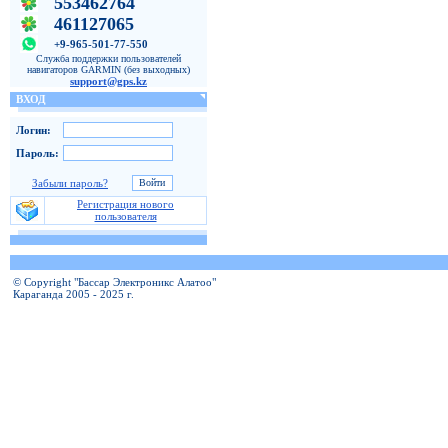
553462764
461127065
+9-965-501-77-550
Служба поддержки пользователей
навигаторов GARMIN (без выходных)
support@gps.kz
ВХОД
Логин:
Пароль:
Забыли пароль?
Регистрация нового
пользователя
© Copyright "Бассар Электроникс Алатоо"
Караганда 2005 - 2025 г.