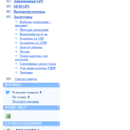
Авиационные GPS
OEM GPS
Видеорегистраторы
Аксессуары
Наборы (крепление +
питание)
Морские крепления
Крепления на руль
Адаперы от 12В
Адаптеры от 220В
Аккумуляторы
Чехлы
Трансдьюсеры для
эхолотов
Спортивные аксессуары
Для экшн-камеры VIRB
Антенны
Список товаров
КОРЗИНА
В корзине товаров:
0
На сумму:
0
Просмотр корзины
ПРАЙС ЛИСТ
СЛУЖБА ПОДДЕРЖКИ