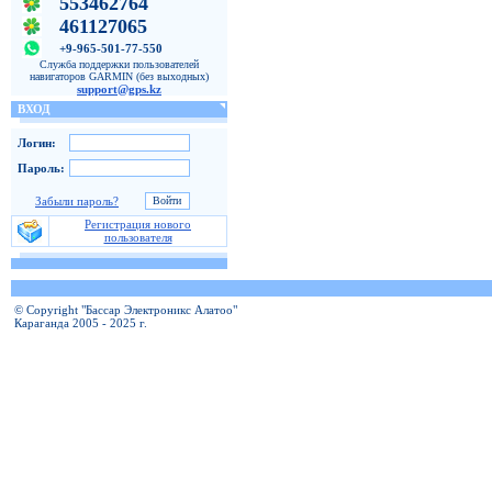
553462764
461127065
+9-965-501-77-550
Служба поддержки пользователей
навигаторов GARMIN (без выходных)
support@gps.kz
ВХОД
Логин:
Пароль:
Забыли пароль?
Регистрация нового
пользователя
© Copyright "Бассар Электроникс Алатоо"
Караганда 2005 - 2025 г.