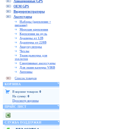
Авиационные GPS
OEM GPS
Видеорегистраторы
Аксессуары
Наборы (крепление +
питание)
Морские крепления
Крепления на руль
Адаперы от 12В
Адаптеры от 220В
Аккумуляторы
Чехлы
Трансдьюсеры для
эхолотов
Спортивные аксессуары
Для экшн-камеры VIRB
Антенны
Список товаров
КОРЗИНА
В корзине товаров:
0
На сумму:
0
Просмотр корзины
ПРАЙС ЛИСТ
СЛУЖБА ПОДДЕРЖКИ