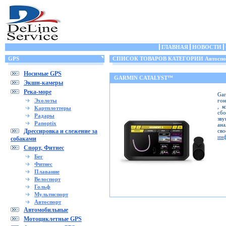
ГЛАВНАЯ
НОВОСТИ
GPS
СПИСОК ТОВАРОВ КАТЕГОРИИ Автоспо
Носимые GPS
GARMIN CATALYST™
Экшн-камеры
Река-море
Ga
Эхолоты
гон
, к
Картплоттеры
сб
Радары
зву
Panoptix
ана
Дрессировка и слежение за
св
ин
собаками
Спорт, Фитнес
Бег
Фитнес
Плавание
Велоспорт
Гольф
Мультиспорт
Автоспорт
Автомобильные
Мотоциклетные GPS