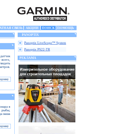
АТНАЯ СВЯЗЬ
АКЦИИ
ПОИСК
ПОМОЩЬ
PANOPTIX
Panoptix LiveScope™ System
Panoptix PS22-TR
 датчик
РЕКЛАМА
 всего,
увидеть
етров.
онара в
 рыбы,
да ваша