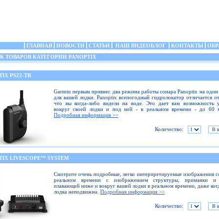
ГЛАВНАЯ
НОВОСТИ
СТАТЬИ
НАШ ВИДЕОБЛОГ
КОНТАКТЫ
ОБР
 ТОВАРОВ КАТЕГОРИИ PANOPTIX
IX PS22-TR
Garmin первым привнес два режима работы сонара Panoptix на один
для вашей лодки. Panoptix всепогодный гидролокатор отличается от
что вы когда-либо видели на воде. Это дает вам возможность 
вокруг своей лодки и под ней - в реальном времени - до 60 м
Подробная информация >>
Количество:
TIX LIVESCOPE™ SYSTEM
Смотрите очень подробные, легко интерпретируемые изображения с
реальном времени с изображением структуры, приманки и
плавающей ниже и вокруг вашей лодки в реальном времени, даже ког
лодка неподвижна.
Подробная информация >>
Количество: