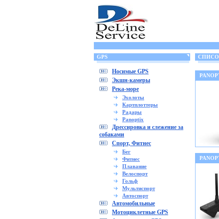
GPS
СПИСОК
Носимые GPS
PANOPT
Экшн-камеры
Река-море
Эхолоты
Картплоттеры
Радары
Panoptix
Дрессировка и слежение за
собаками
Спорт, Фитнес
Бег
PANOP
Фитнес
Плавание
Велоспорт
Гольф
Мультиспорт
Автоспорт
Автомобильные
Мотоциклетные GPS