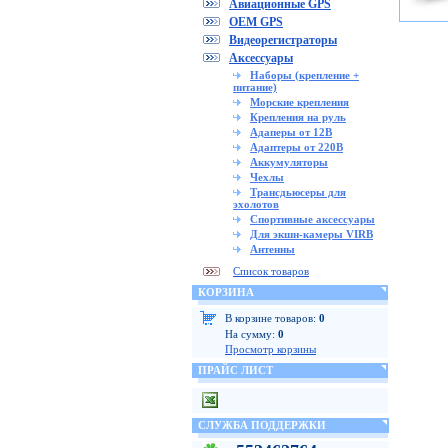
Авиационные GPS
OEM GPS
Видеорегистраторы
Аксессуары
Наборы (крепление +
питание)
Морские крепления
Крепления на руль
Адаперы от 12В
Адаптеры от 220В
Аккумуляторы
Чехлы
Трансдьюсеры для
эхолотов
Спортивные аксессуары
Для экшн-камеры VIRB
Антенны
Список товаров
КОРЗИНА
В корзине товаров:
0
На сумму:
0
Просмотр корзины
ПРАЙС ЛИСТ
СЛУЖБА ПОДДЕРЖКИ