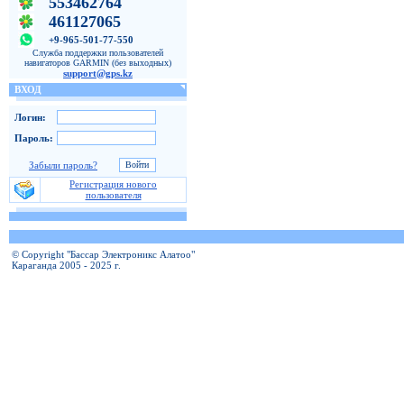
553462764
461127065
+9-965-501-77-550
Служба поддержки пользователей
навигаторов GARMIN (без выходных)
support@gps.kz
ВХОД
Логин:
Пароль:
Забыли пароль?
Регистрация нового
пользователя
© Copyright "Бассар Электроникс Алатоо"
Караганда 2005 - 2025 г.