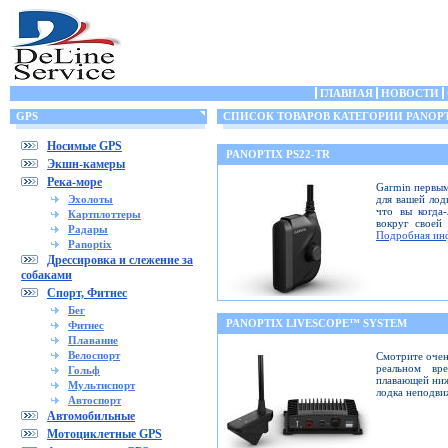
ГЛАВНАЯ
НОВОСТИ
GPS
СПИСОК ТОВАРОВ КАТЕГОРИИ PANOP
Носимые GPS
PANOPTIX PS22-TR
Экшн-камеры
Река-море
Garmin первым
Эхолоты
для вашей лод
что вы когда
Картплоттеры
вокруг своей
Радары
Подробная ин
Panoptix
Дрессировка и слежение за
собаками
Спорт, Фитнес
Бег
PANOPTIX LIVESCOPE™ SYSTEM
Фитнес
Плавание
Велоспорт
Смотрите очен
реальном вр
Гольф
плавающей ниж
Мультиспорт
лодка неподв
Автоспорт
Автомобильные
Мотоциклетные GPS