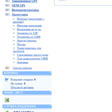
Авиационные GPS
OEM GPS
Видеорегистраторы
Аксессуары
Наборы (крепление +
питание)
Морские крепления
Крепления на руль
Адаперы от 12В
Адаптеры от 220В
Аккумуляторы
Чехлы
Трансдьюсеры для
эхолотов
Спортивные аксессуары
Для экшн-камеры VIRB
Антенны
Список товаров
КОРЗИНА
В корзине товаров:
0
На сумму:
0
Просмотр корзины
ПРАЙС ЛИСТ
СЛУЖБА ПОДДЕРЖКИ