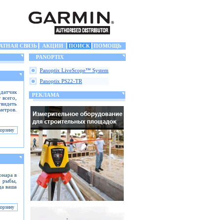
АТНАЯ СВЯЗЬ
АКЦИИ
ПОИСК
ПОМОЩЬ
PANOPTIX
Panoptix LiveScope™ System
Panoptix PS22-TR
 датчик
РЕКЛАМА
 всего,
увидеть
етров.
онара в
 рыбы,
да ваша