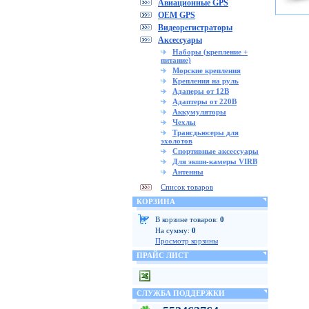
Авиационные GPS
OEM GPS
Видеорегистраторы
Аксессуары
Наборы (крепление +
питание)
Морские крепления
Крепления на руль
Адаперы от 12В
Адаптеры от 220В
Аккумуляторы
Чехлы
Трансдьюсеры для
эхолотов
Спортивные аксессуары
Для экшн-камеры VIRB
Антенны
Список товаров
КОРЗИНА
В корзине товаров:
0
На сумму:
0
Просмотр корзины
ПРАЙС ЛИСТ
СЛУЖБА ПОДДЕРЖКИ