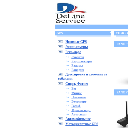
GPS
СПИСОК
Носимые GPS
PANOPT
Экшн-камеры
Река-море
Эхолоты
Картплоттеры
Радары
Panoptix
Дрессировка и слежение за
собаками
Спорт, Фитнес
Бег
PANOP
Фитнес
Плавание
Велоспорт
Гольф
Мультиспорт
Автоспорт
Автомобильные
Мотоциклетные GPS