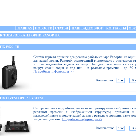
ГЛАВНАЯ
НОВОСТИ
СТАТЬИ
НАШ ВИДЕОБЛОГ
КОНТАКТЫ
ОБР
 ТОВАРОВ КАТЕГОРИИ PANOPTIX
IX PS22-TR
Garmin первым привнес два режима работы сонара Panoptix на один
для вашей лодки. Panoptix всепогодный гидролокатор отличается от
что вы когда-либо видели на воде. Это дает вам возможность 
вокруг своей лодки и под ней - в реальном времени - до 60 м
Подробная информация >>
Количество:
TIX LIVESCOPE™ SYSTEM
Смотрите очень подробные, легко интерпретируемые изображения с
реальном времени с изображением структуры, приманки и
плавающей ниже и вокруг вашей лодки в реальном времени, даже ког
лодка неподвижна.
Подробная информация >>
Количество: