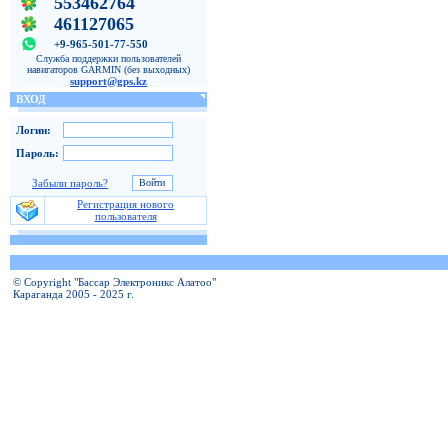
553462764
461127065
+9-965-501-77-550
Служба поддержки пользователей
навигаторов GARMIN (без выходных)
support@gps.kz
ВХОД
Логин:
Пароль:
Забыли пароль?
Регистрация нового
пользователя
© Copyright "Бассар Электроникс Алатоо"
Караганда 2005 - 2025 г.