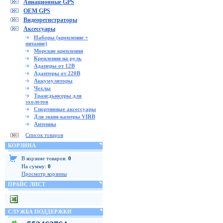
Авиационные GPS
OEM GPS
Видеорегистраторы
Аксессуары
Наборы (крепление +
питание)
Морские крепления
Крепления на руль
Адаперы от 12В
Адаптеры от 220В
Аккумуляторы
Чехлы
Трансдьюсеры для
эхолотов
Спортивные аксессуары
Для экшн-камеры VIRB
Антенны
Список товаров
КОРЗИНА
В корзине товаров:
0
На сумму:
0
Просмотр корзины
ПРАЙС ЛИСТ
СЛУЖБА ПОДДЕРЖКИ