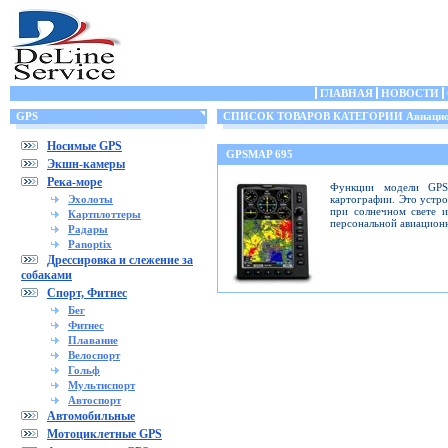
ГЛАВНАЯ
НОВОСТИ
GPS
СПИСОК ТОВАРОВ КАТЕГОРИИ Авиацио
Носимые GPS
GPSMAP 695
Экшн-камеры
Река-море
Функции модели GPS
Эхолоты
картографии. Это устр
при солнечном свете 
Картплоттеры
персональной авиацион
Радары
Panoptix
Дрессировка и слежение за
собаками
Спорт, Фитнес
Бег
Фитнес
Плавание
Велоспорт
Гольф
Мультиспорт
Автоспорт
Автомобильные
Мотоциклетные GPS