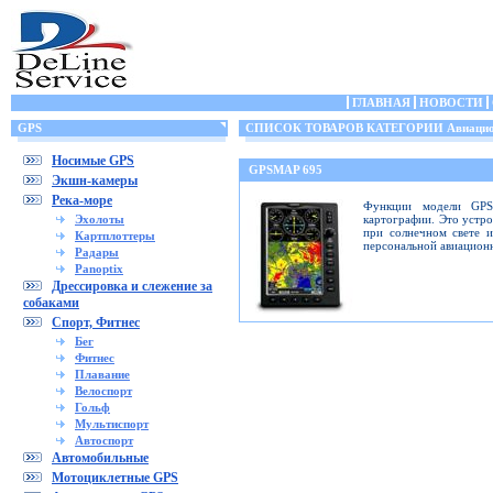
ГЛАВНАЯ
НОВОСТИ
GPS
СПИСОК ТОВАРОВ КАТЕГОРИИ Авиацио
Носимые GPS
GPSMAP 695
Экшн-камеры
Река-море
Функции модели GPS
Эхолоты
картографии. Это устр
при солнечном свете 
Картплоттеры
персональной авиацион
Радары
Panoptix
Дрессировка и слежение за
собаками
Спорт, Фитнес
Бег
Фитнес
Плавание
Велоспорт
Гольф
Мультиспорт
Автоспорт
Автомобильные
Мотоциклетные GPS