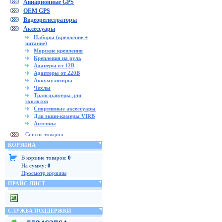
Авиационные GPS
OEM GPS
Видеорегистраторы
Аксессуары
Наборы (крепление +
питание)
Морские крепления
Крепления на руль
Адаперы от 12В
Адаптеры от 220В
Аккумуляторы
Чехлы
Трансдьюсеры для
эхолотов
Спортивные аксессуары
Для экшн-камеры VIRB
Антенны
Список товаров
КОРЗИНА
В корзине товаров:
0
На сумму:
0
Просмотр корзины
ПРАЙС ЛИСТ
СЛУЖБА ПОДДЕРЖКИ