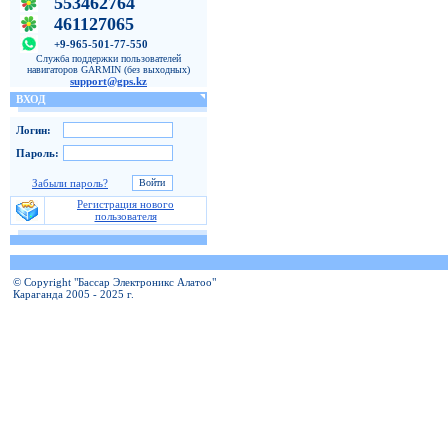
553462764
461127065
+9-965-501-77-550
Служба поддержки пользователей
навигаторов GARMIN (без выходных)
support@gps.kz
ВХОД
Логин:
Пароль:
Забыли пароль?
Регистрация нового
пользователя
© Copyright "Бассар Электроникс Алатоо"
Караганда 2005 - 2025 г.