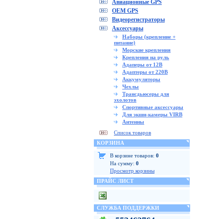
Авиационные GPS
OEM GPS
Видеорегистраторы
Аксессуары
Наборы (крепление +
питание)
Морские крепления
Крепления на руль
Адаперы от 12В
Адаптеры от 220В
Аккумуляторы
Чехлы
Трансдьюсеры для
эхолотов
Спортивные аксессуары
Для экшн-камеры VIRB
Антенны
Список товаров
КОРЗИНА
В корзине товаров:
0
На сумму:
0
Просмотр корзины
ПРАЙС ЛИСТ
СЛУЖБА ПОДДЕРЖКИ