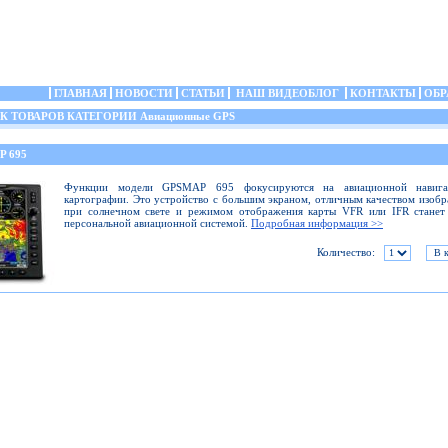
ГЛАВНАЯ
НОВОСТИ
СТАТЬИ
НАШ ВИДЕОБЛОГ
КОНТАКТЫ
ОБР
 ТОВАРОВ КАТЕГОРИИ Авиационные GPS
P 695
Функции модели GPSMAP 695 фокусируются на авиационной навиг
картографии. Это устройство с большим экраном, отличным качеством изоб
при солнечном свете и режимом отображения карты VFR или IFR станет
персональной авиационной системой.
Подробная информация >>
Количество: