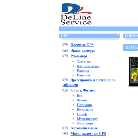
GPS
СПИСОК
Носимые GPS
GPSMA
Экшн-камеры
Река-море
Эхолоты
Картплоттеры
Радары
Panoptix
Дрессировка и слежение за
собаками
Спорт, Фитнес
Бег
Фитнес
Плавание
Велоспорт
Гольф
Мультиспорт
Автоспорт
Автомобильные
Мотоциклетные GPS