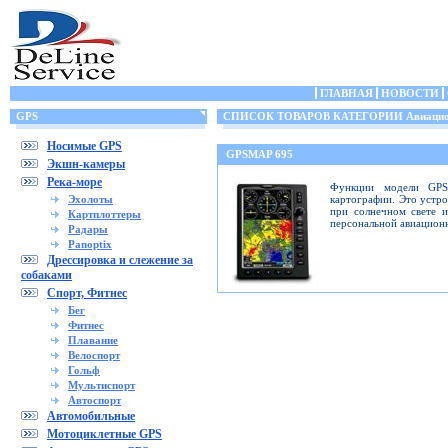
ГЛАВНАЯ
НОВОСТИ
GPS
СПИСОК ТОВАРОВ КАТЕГОРИИ Авиацио
Носимые GPS
GPSMAP 695
Экшн-камеры
Река-море
Функции модели GPS
Эхолоты
картографии. Это устр
при солнечном свете 
Картплоттеры
персональной авиацион
Радары
Panoptix
Дрессировка и слежение за
собаками
Спорт, Фитнес
Бег
Фитнес
Плавание
Велоспорт
Гольф
Мультиспорт
Автоспорт
Автомобильные
Мотоциклетные GPS