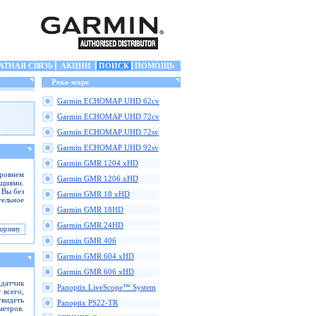
АТНАЯ СВЯЗЬ
АКЦИИ
ПОИСК
ПОМОЩЬ
Река-море
Garmin ECHOMAP UHD 62cv
Garmin ECHOMAP UHD 72cv
Garmin ECHOMAP UHD 72sv
Garmin ECHOMAP UHD 92sv
Garmin GMR 1204 xHD
ровнем
Garmin GMR 1206 xHD
кциями.
 Вы без
Garmin GMR 18 xHD
тельное
Garmin GMR 18HD
Garmin GMR 24HD
Garmin GMR 406
Garmin GMR 604 xHD
Garmin GMR 606 xHD
 датчик
Panoptix LiveScope™ System
 всего,
увидеть
Panoptix PS22-TR
етров.