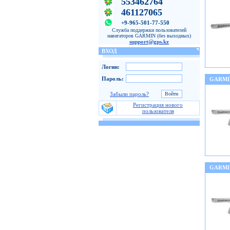
553462764
461127065
+9-965-501-77-550
Служба поддержки пользователей
навигаторов GARMIN (без выходных)
support@gps.kz
ВХОД
Логин:
Пароль:
GARMI
Забыли пароль?
Регистрация нового
пользователя
GARMI