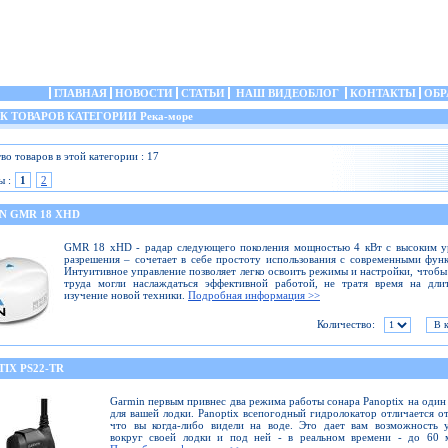
ГЛАВНАЯ
НОВОСТИ
СТАТЬИ
НАШ ВИДЕОБЛОГ
КОНТАКТЫ
ОБР
 ТОВАРОВ КАТЕГОРИИ Река-море
во товаров в этой категории : 17
ы :
1
2
N GMR 18 XHD
GMR 18 xHD - радар следующего поколения мощностью 4 кВт с высоким у
разрешения – сочетает в себе простоту использования с современными фун
Интуитивное управление позволяет легко освоить режимы и настройки, чтобы
труда могли наслаждаться эффективной работой, не тратя время на дли
изучение новой техники.
Подробная информация >>
Количество:
IX PS22-TR
Garmin первым привнес два режима работы сонара Panoptix на один
для вашей лодки. Panoptix всепогодный гидролокатор отличается от
что вы когда-либо видели на воде. Это дает вам возможность 
вокруг своей лодки и под ней - в реальном времени - до 60 м