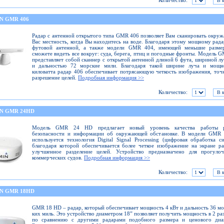
Количество:
N GMR 406
Радар с антенной открытого типа GMR 406 позволяет Вам сканировать окр
Вас местность, когда Вы находитесь на воде. Благодаря этому мощному рада
футовой антенной, а также модели GMR 404, имеющей меньшие разме
сможете видеть все вокруг: суда, берега, птиц и погодные фронты. Модель 
представляет собой сканнер с открытой антенной длиной 6 фута, шириной лу
и дальностью 72 морские мили. Благодаря такой ширине луча и мощн
киловатта радар 406 обеспечивает потрясающую четкость изображения, точ
разрешение целей.
Подробная информация >>
Количество:
N GMR 24HD
Модель GMR 24 HD предлагает новый уровень качества работы р
безопасности и информации об окружающей обстановке. В модели GMR
используется технология Digital Signal Processing (цифровая обработка си
благодаря которой обеспечивается более четкое изображение на экране р
улучшенное разделение целей. Устройство предназначено для прогуло
коммерческих судов.
Подробная информация >>
Количество:
N GMR 18HD
GMR 18 HD – радар, который обеспечивает мощность 4 кВт и дальность 36 м
ких миль. Это устройство диаметром 18” позволяет получить мощность в 2 ра
по сравнению с другими радарами подобного размера и ценового диап