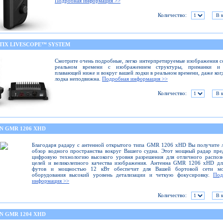
Подробная информация >>
Количество:
TIX LIVESCOPE™ SYSTEM
Смотрите очень подробные, легко интерпретируемые изображения с
реальном времени с изображением структуры, приманки и
плавающей ниже и вокруг вашей лодки в реальном времени, даже ког
лодка неподвижна.
Подробная информация >>
Количество:
N GMR 1206 XHD
Благодаря радару с антенной открытого типа GMR 1206 xHD Вы получите
обзор водного пространства вокруг Вашего судна. Этот мощный радар пре
цифровую технологию высокого уровня разрешения для отличного распоз
целей и великолепного качества изображения. Антенна GMR 1206 xHD дл
футов и мощностью 12 кВт обеспечит для Вашей бортовой сети мо
оборудования высокий уровень детализации и четкую фокусировку.
Под
информация >>
Количество:
N GMR 1204 XHD