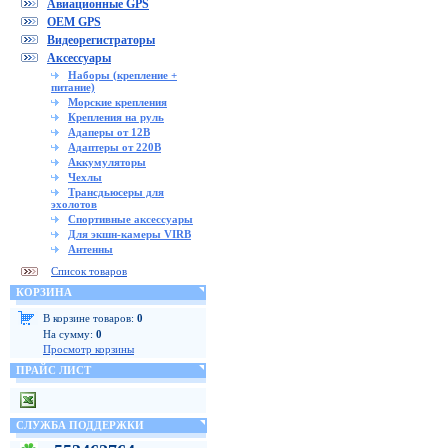
Авиационные GPS
OEM GPS
Видеорегистраторы
Аксессуары
Наборы (крепление +
питание)
Морские крепления
Крепления на руль
Адаперы от 12В
Адаптеры от 220В
Аккумуляторы
Чехлы
Трансдьюсеры для
эхолотов
Спортивные аксессуары
Для экшн-камеры VIRB
Антенны
Список товаров
КОРЗИНА
В корзине товаров:
0
На сумму:
0
Просмотр корзины
ПРАЙС ЛИСТ
СЛУЖБА ПОДДЕРЖКИ