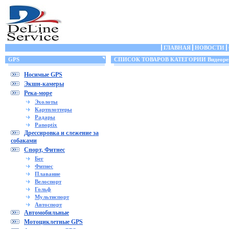
ГЛАВНАЯ
НОВОСТИ
GPS
СПИСОК ТОВАРОВ КАТЕГОРИИ Видеорег
Носимые GPS
Экшн-камеры
Река-море
Эхолоты
Картплоттеры
Радары
Panoptix
Дрессировка и слежение за
собаками
Спорт, Фитнес
Бег
Фитнес
Плавание
Велоспорт
Гольф
Мультиспорт
Автоспорт
Автомобильные
Мотоциклетные GPS