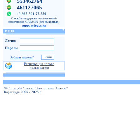
553462764
461127065
+9-965-501-77-550
Служба поддержки пользователей
навигаторов GARMIN (без выходных)
support@gps.kz
ВХОД
Логин:
Пароль:
Забыли пароль?
Регистрация нового
пользователя
© Copyright "Бассар Электроникс Алатоо"
Караганда 2005 - 2025 г.