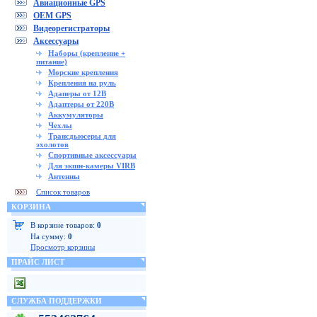
Авиационные GPS
OEM GPS
Видеорегистраторы
Аксессуары
Наборы (крепление +
питание)
Морские крепления
Крепления на руль
Адаперы от 12В
Адаптеры от 220В
Аккумуляторы
Чехлы
Трансдьюсеры для
эхолотов
Спортивные аксессуары
Для экшн-камеры VIRB
Антенны
Список товаров
КОРЗИНА
В корзине товаров:
0
На сумму:
0
Просмотр корзины
ПРАЙС ЛИСТ
СЛУЖБА ПОДДЕРЖКИ