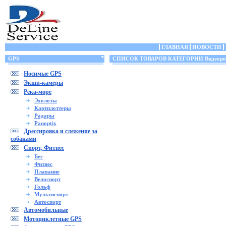
ГЛАВНАЯ
НОВОСТИ
GPS
СПИСОК ТОВАРОВ КАТЕГОРИИ Видеорег
Носимые GPS
Экшн-камеры
Река-море
Эхолоты
Картплоттеры
Радары
Panoptix
Дрессировка и слежение за
собаками
Спорт, Фитнес
Бег
Фитнес
Плавание
Велоспорт
Гольф
Мультиспорт
Автоспорт
Автомобильные
Мотоциклетные GPS