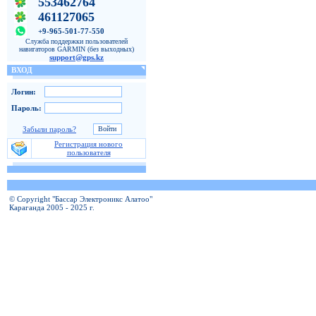
553462764
461127065
+9-965-501-77-550
Служба поддержки пользователей
навигаторов GARMIN (без выходных)
support@gps.kz
ВХОД
Логин:
Пароль:
Забыли пароль?
Регистрация нового
пользователя
© Copyright "Бассар Электроникс Алатоо"
Караганда 2005 - 2025 г.