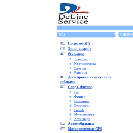
GPS
СПИСОК 
Носимые GPS
Экшн-камеры
Река-море
Эхолоты
Картплоттеры
Радары
Panoptix
Дрессировка и слежение за
собаками
Спорт, Фитнес
Бег
Фитнес
Плавание
Велоспорт
Гольф
Мультиспорт
Автоспорт
Автомобильные
Мотоциклетные GPS