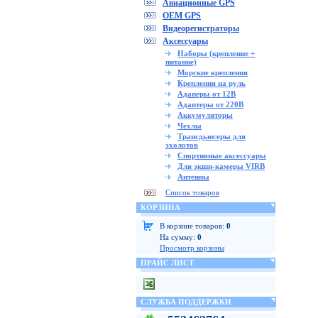
Авиационные GPS
OEM GPS
Видеорегистраторы
Аксессуары
Наборы (крепление +
питание)
Морские крепления
Крепления на руль
Адаперы от 12В
Адаптеры от 220В
Аккумуляторы
Чехлы
Трансдьюсеры для
эхолотов
Спортивные аксессуары
Для экшн-камеры VIRB
Антенны
Список товаров
КОРЗИНА
В корзине товаров:
0
На сумму:
0
Просмотр корзины
ПРАЙС ЛИСТ
СЛУЖБА ПОДДЕРЖКИ