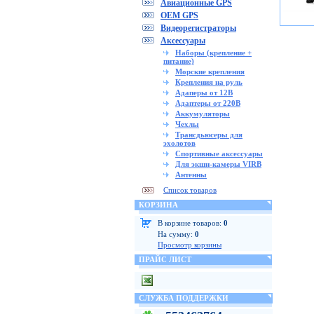
Авиационные GPS
OEM GPS
Видеорегистраторы
Аксессуары
Наборы (крепление +
питание)
Морские крепления
Крепления на руль
Адаперы от 12В
Адаптеры от 220В
Аккумуляторы
Чехлы
Трансдьюсеры для
эхолотов
Спортивные аксессуары
Для экшн-камеры VIRB
Антенны
Список товаров
КОРЗИНА
В корзине товаров:
0
На сумму:
0
Просмотр корзины
ПРАЙС ЛИСТ
СЛУЖБА ПОДДЕРЖКИ