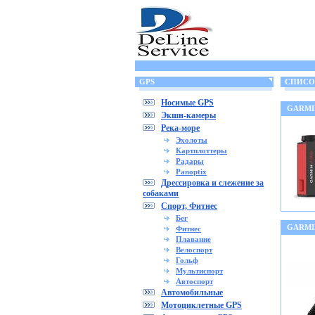
GPS
СПИСОК
Носимые GPS
GARMIN
Экшн-камеры
Река-море
Эхолоты
Картплоттеры
Радары
Panoptix
Дрессировка и слежение за
собаками
Спорт, Фитнес
Бег
GARMIN
Фитнес
Плавание
Велоспорт
Гольф
Мультиспорт
Автоспорт
Автомобильные
Мотоциклетные GPS