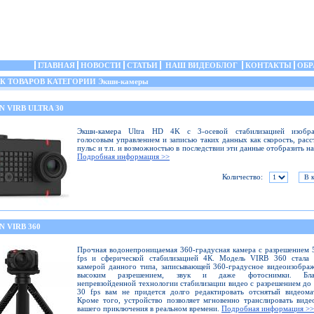
ГЛАВНАЯ
НОВОСТИ
СТАТЬИ
НАШ ВИДЕОБЛОГ
КОНТАКТЫ
ОБР
 ТОВАРОВ КАТЕГОРИИ Экшн-камеры
 VIRB ULTRA 30
Экшн-камера Ultra HD 4K с 3-осевой стабилизацией изобра
голосовым управлением и записью таких данных как скорость, расс
пульс и т.п. и возможностью в последствии эти данные отобразить на
Подробная информация >>
Количество:
 VIRB 360
Прочная водонепроницаемая 360-градусная камера с разрешением 
fps и сферической стабилизацией 4К. Модель VIRB 360 стала 
камерой данного типа, записывающей 360-градусное видеоизобра
высоким разрешением, звук и даже фотоснимки. Благ
непревзойденной технологии стабилизации видео с разрешением до
30 fps вам не придется долго редактировать отснятый видеома
Кроме того, устройство позволяет мгновенно транслировать виде
вашего приключения в реальном времени.
Подробная информация >>