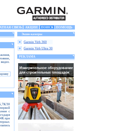
АТНАЯ СВЯЗЬ
АКЦИИ
ПОИСК
ПОМОЩЬ
Экшн-камеры
Garmin Virb 360
Garmin Virb Ultra 30
жения,
РЕКЛАМА
тояние,
 видео.
5,7К/30
первой
жение с
одаря
 4К при
териал.
озапись