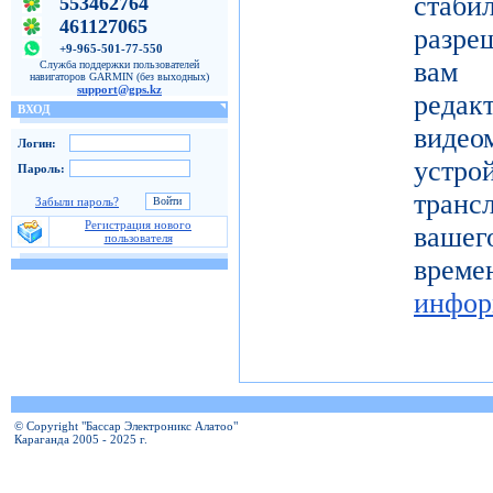
ста
553462764
461127065
разре
+9-965-501-77-550
вам 
Служба поддержки пользователей
навигаторов GARMIN (без выходных)
support@gps.kz
реда
ВХОД
видео
Логин:
устро
Пароль:
тран
Забыли пароль?
Регистрация нового
вашег
пользователя
вр
инфор
© Copyright "Бассар Электроникс Алатоо"
Караганда 2005 - 2025 г.