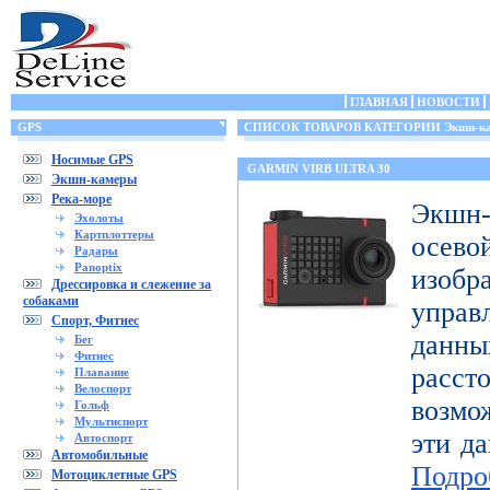
ГЛАВНАЯ
НОВОСТИ
GPS
СПИСОК ТОВАРОВ КАТЕГОРИИ Экшн-к
Носимые GPS
GARMIN VIRB ULTRA 30
Экшн-камеры
Река-море
Экшн-
Эхолоты
Картплоттеры
осе
Радары
Panoptix
изоб
Дрессировка и слежение за
собаками
управ
Спорт, Фитнес
дан
Бег
Фитнес
расст
Плавание
Велоспорт
возмо
Гольф
Мультиспорт
эти да
Автоспорт
Автомобильные
Подро
Мотоциклетные GPS