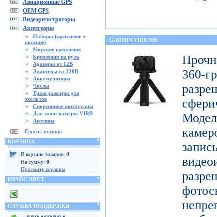
Авиационные GPS
OEM GPS
Видеорегистраторы
Аксессуары
Наборы (крепление +
GARMIN VIRB 360
питание)
Морские крепления
Проч
Крепления на руль
Адаперы от 12В
360-
Адаптеры от 220В
Аккумуляторы
разр
Чехлы
Трансдьюсеры для
эхолотов
сфери
Спортивные аксессуары
Для экшн-камеры VIRB
Модел
Антенны
каме
Список товаров
КОРЗИНА
запис
В корзине товаров:
0
видео
На сумму:
0
Просмотр корзины
разр
ПРАЙС ЛИСТ
фото
непре
СЛУЖБА ПОДДЕРЖКИ