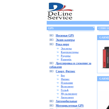
GPS
СПИСОК
Носимые GPS
GARMIN
Экшн-камеры
Река-море
Эхолоты
Картплоттеры
Радары
Panoptix
Дрессировка и слежение за
собаками
Спорт, Фитнес
Бег
GARMIN
Фитнес
Плавание
Велоспорт
Гольф
Мультиспорт
Автоспорт
Автомобильные
Мотоциклетные GPS