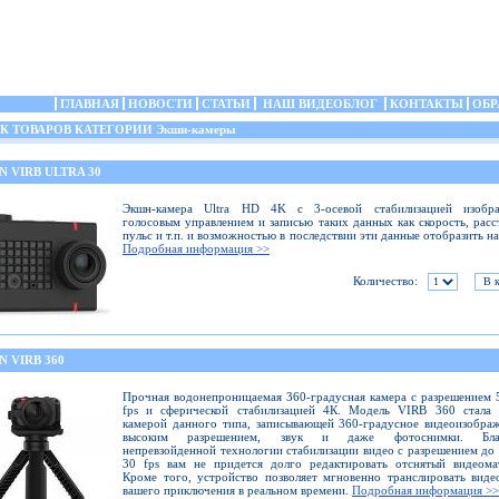
ГЛАВНАЯ
НОВОСТИ
СТАТЬИ
НАШ ВИДЕОБЛОГ
КОНТАКТЫ
ОБР
 ТОВАРОВ КАТЕГОРИИ Экшн-камеры
 VIRB ULTRA 30
Экшн-камера Ultra HD 4K с 3-осевой стабилизацией изобра
голосовым управлением и записью таких данных как скорость, расс
пульс и т.п. и возможностью в последствии эти данные отобразить на
Подробная информация >>
Количество:
 VIRB 360
Прочная водонепроницаемая 360-градусная камера с разрешением 
fps и сферической стабилизацией 4К. Модель VIRB 360 стала 
камерой данного типа, записывающей 360-градусное видеоизобра
высоким разрешением, звук и даже фотоснимки. Благ
непревзойденной технологии стабилизации видео с разрешением до
30 fps вам не придется долго редактировать отснятый видеома
Кроме того, устройство позволяет мгновенно транслировать виде
вашего приключения в реальном времени.
Подробная информация >>