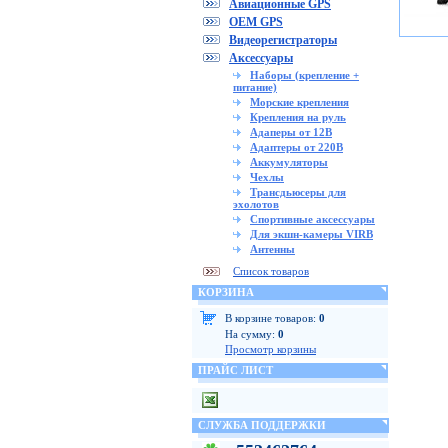
Авиационные GPS
OEM GPS
Видеорегистраторы
Аксессуары
Наборы (крепление +
питание)
Морские крепления
Крепления на руль
Адаперы от 12В
Адаптеры от 220В
Аккумуляторы
Чехлы
Трансдьюсеры для
эхолотов
Спортивные аксессуары
Для экшн-камеры VIRB
Антенны
Список товаров
КОРЗИНА
В корзине товаров:
0
На сумму:
0
Просмотр корзины
ПРАЙС ЛИСТ
СЛУЖБА ПОДДЕРЖКИ