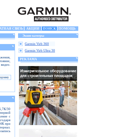
АТНАЯ СВЯЗЬ
АКЦИИ
ПОИСК
ПОМОЩЬ
Экшн-камеры
Garmin Virb 360
Garmin Virb Ultra 30
жения,
РЕКЛАМА
тояние,
 видео.
5,7К/30
первой
жение с
одаря
 4К при
териал.
озапись