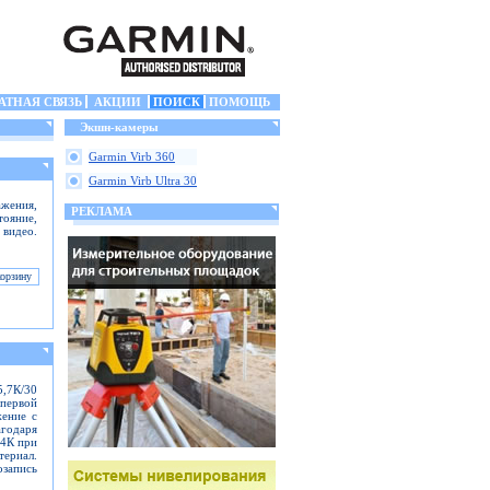
АТНАЯ СВЯЗЬ
АКЦИИ
ПОИСК
ПОМОЩЬ
Экшн-камеры
Garmin Virb 360
Garmin Virb Ultra 30
жения,
РЕКЛАМА
тояние,
 видео.
5,7К/30
первой
жение с
одаря
 4К при
териал.
озапись