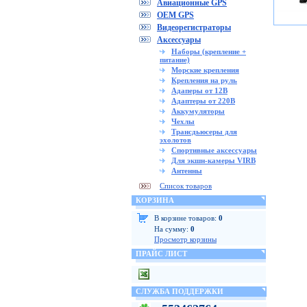
Авиационные GPS
OEM GPS
Видеорегистраторы
Аксессуары
Наборы (крепление +
питание)
Морские крепления
Крепления на руль
Адаперы от 12В
Адаптеры от 220В
Аккумуляторы
Чехлы
Трансдьюсеры для
эхолотов
Спортивные аксессуары
Для экшн-камеры VIRB
Антенны
Список товаров
КОРЗИНА
В корзине товаров:
0
На сумму:
0
Просмотр корзины
ПРАЙС ЛИСТ
СЛУЖБА ПОДДЕРЖКИ