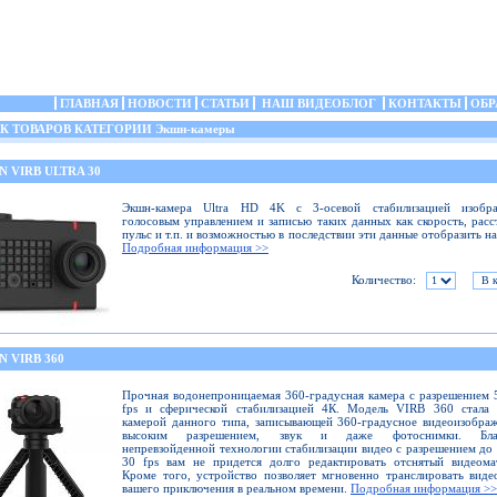
ГЛАВНАЯ
НОВОСТИ
СТАТЬИ
НАШ ВИДЕОБЛОГ
КОНТАКТЫ
ОБР
 ТОВАРОВ КАТЕГОРИИ Экшн-камеры
 VIRB ULTRA 30
Экшн-камера Ultra HD 4K с 3-осевой стабилизацией изобра
голосовым управлением и записью таких данных как скорость, расс
пульс и т.п. и возможностью в последствии эти данные отобразить на
Подробная информация >>
Количество:
 VIRB 360
Прочная водонепроницаемая 360-градусная камера с разрешением 
fps и сферической стабилизацией 4К. Модель VIRB 360 стала 
камерой данного типа, записывающей 360-градусное видеоизобра
высоким разрешением, звук и даже фотоснимки. Благ
непревзойденной технологии стабилизации видео с разрешением до
30 fps вам не придется долго редактировать отснятый видеома
Кроме того, устройство позволяет мгновенно транслировать виде
вашего приключения в реальном времени.
Подробная информация >>