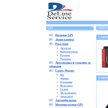
GPS
СПИСОК
Носимые GPS
GARMIN
Экшн-камеры
Река-море
Эхолоты
Картплоттеры
Радары
Panoptix
Дрессировка и слежение за
собаками
Спорт, Фитнес
Бег
GARMIN
Фитнес
Плавание
Велоспорт
Гольф
Мультиспорт
Автоспорт
Автомобильные
Мотоциклетные GPS