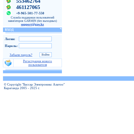
553462764
461127065
+9-965-501-77-550
Служба поддержки пользователей
навигаторов GARMIN (без выходных)
support@gps.kz
ВХОД
Логин:
Пароль:
Забыли пароль?
Регистрация нового
пользователя
© Copyright "Бассар Электроникс Алатоо"
Караганда 2005 - 2025 г.