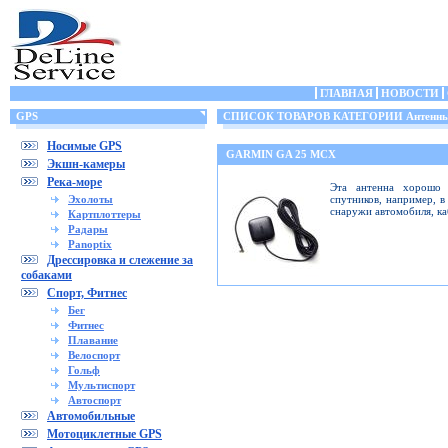
ГЛАВНАЯ
НОВОСТИ
GPS
СПИСОК ТОВАРОВ КАТЕГОРИИ Антенн
Носимые GPS
GARMIN GA 25 MCX
Экшн-камеры
Река-море
Эта антенна хорошо 
Эхолоты
спутников, например, в
снаружи автомобиля, ка
Картплоттеры
Радары
Panoptix
Дрессировка и слежение за
собаками
Спорт, Фитнес
Бег
Фитнес
Плавание
Велоспорт
Гольф
Мультиспорт
Автоспорт
Автомобильные
Мотоциклетные GPS