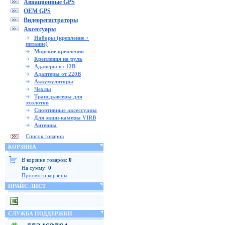
Авиационные GPS
OEM GPS
Видеорегистраторы
Аксессуары
Наборы (крепление +
питание)
Морские крепления
Крепления на руль
Адаперы от 12В
Адаптеры от 220В
Аккумуляторы
Чехлы
Трансдьюсеры для
эхолотов
Спортивные аксессуары
Для экшн-камеры VIRB
Антенны
Список товаров
КОРЗИНА
В корзине товаров:
0
На сумму:
0
Просмотр корзины
ПРАЙС ЛИСТ
СЛУЖБА ПОДДЕРЖКИ