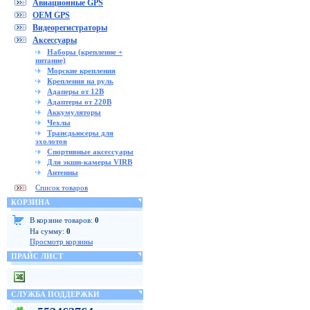
Авиационные GPS
OEM GPS
Видеорегистраторы
Аксессуары
Наборы (крепление +
питание)
Морские крепления
Крепления на руль
Адаперы от 12В
Адаптеры от 220В
Аккумуляторы
Чехлы
Трансдьюсеры для
эхолотов
Спортивные аксессуары
Для экшн-камеры VIRB
Антенны
Список товаров
КОРЗИНА
В корзине товаров:
0
На сумму:
0
Просмотр корзины
ПРАЙС ЛИСТ
СЛУЖБА ПОДДЕРЖКИ