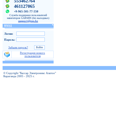
553462764
461127065
+9-965-501-77-550
Служба поддержки пользователей
навигаторов GARMIN (без выходных)
support@gps.kz
ВХОД
Логин:
Пароль:
Забыли пароль?
Регистрация нового
пользователя
© Copyright "Бассар Электроникс Алатоо"
Караганда 2005 - 2025 г.