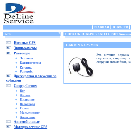
ГЛАВНАЯ
НОВОСТИ
GPS
СПИСОК ТОВАРОВ КАТЕГОРИИ Антенн
Носимые GPS
GARMIN GA 25 MCX
Экшн-камеры
Река-море
Эта антенна хорошо 
Эхолоты
спутников, например, в
снаружи автомобиля, ка
Картплоттеры
Радары
Panoptix
Дрессировка и слежение за
собаками
Спорт, Фитнес
Бег
Фитнес
Плавание
Велоспорт
Гольф
Мультиспорт
Автоспорт
Автомобильные
Мотоциклетные GPS