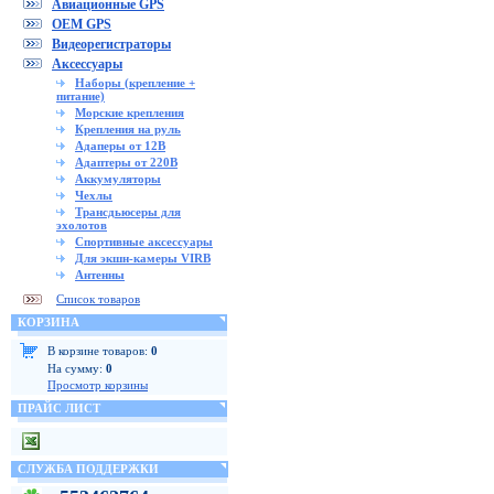
Авиационные GPS
OEM GPS
Видеорегистраторы
Аксессуары
Наборы (крепление +
питание)
Морские крепления
Крепления на руль
Адаперы от 12В
Адаптеры от 220В
Аккумуляторы
Чехлы
Трансдьюсеры для
эхолотов
Спортивные аксессуары
Для экшн-камеры VIRB
Антенны
Список товаров
КОРЗИНА
В корзине товаров:
0
На сумму:
0
Просмотр корзины
ПРАЙС ЛИСТ
СЛУЖБА ПОДДЕРЖКИ