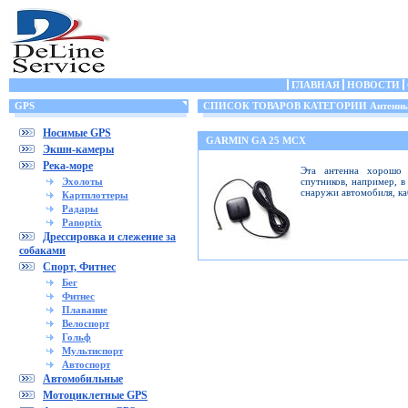
ГЛАВНАЯ
НОВОСТИ
GPS
СПИСОК ТОВАРОВ КАТЕГОРИИ Антенн
Носимые GPS
GARMIN GA 25 MCX
Экшн-камеры
Река-море
Эта антенна хорошо 
Эхолоты
спутников, например, в
снаружи автомобиля, ка
Картплоттеры
Радары
Panoptix
Дрессировка и слежение за
собаками
Спорт, Фитнес
Бег
Фитнес
Плавание
Велоспорт
Гольф
Мультиспорт
Автоспорт
Автомобильные
Мотоциклетные GPS