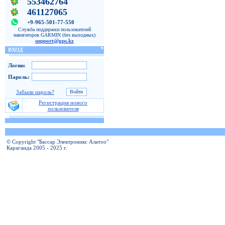
553462764
461127065
+9-965-501-77-550
Служба поддержки пользователей
навигаторов GARMIN (без выходных)
support@gps.kz
ВХОД
Логин:
Пароль:
Забыли пароль?
Регистрация нового
пользователя
© Copyright "Бассар Электроникс Алатоо"
Караганда 2005 - 2025 г.