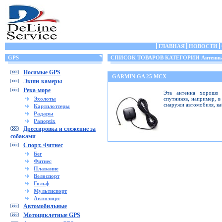
ГЛАВНАЯ
НОВОСТИ
GPS
СПИСОК ТОВАРОВ КАТЕГОРИИ Антенн
Носимые GPS
GARMIN GA 25 MCX
Экшн-камеры
Река-море
Эта антенна хорошо 
Эхолоты
спутников, например, в
снаружи автомобиля, ка
Картплоттеры
Радары
Panoptix
Дрессировка и слежение за
собаками
Спорт, Фитнес
Бег
Фитнес
Плавание
Велоспорт
Гольф
Мультиспорт
Автоспорт
Автомобильные
Мотоциклетные GPS