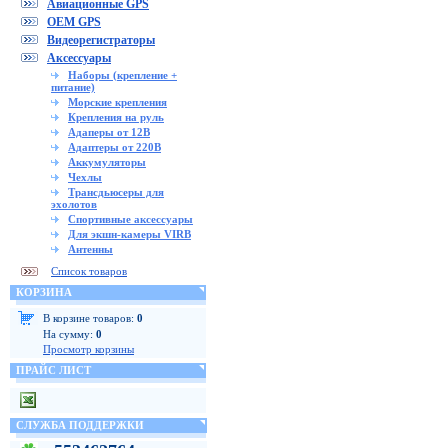
Авиационные GPS
OEM GPS
Видеорегистраторы
Аксессуары
Наборы (крепление +
питание)
Морские крепления
Крепления на руль
Адаперы от 12В
Адаптеры от 220В
Аккумуляторы
Чехлы
Трансдьюсеры для
эхолотов
Спортивные аксессуары
Для экшн-камеры VIRB
Антенны
Список товаров
КОРЗИНА
В корзине товаров:
0
На сумму:
0
Просмотр корзины
ПРАЙС ЛИСТ
СЛУЖБА ПОДДЕРЖКИ