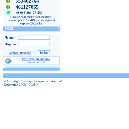
553462764
461127065
+9-965-501-77-550
Служба поддержки пользователей
навигаторов GARMIN (без выходных)
support@gps.kz
ВХОД
Логин:
Пароль:
Забыли пароль?
Регистрация нового
пользователя
© Copyright "Бассар Электроникс Алатоо"
Караганда 2005 - 2025 г.