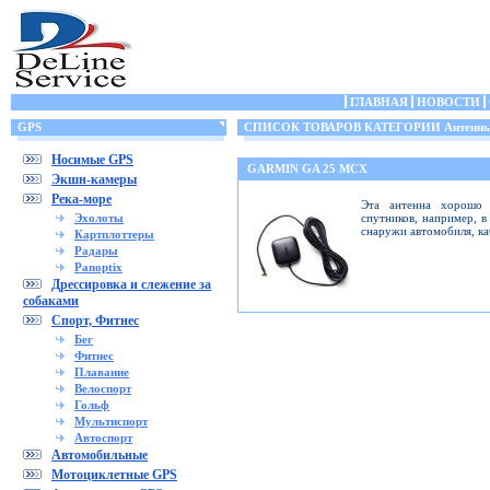
ГЛАВНАЯ
НОВОСТИ
GPS
СПИСОК ТОВАРОВ КАТЕГОРИИ Антенн
Носимые GPS
GARMIN GA 25 MCX
Экшн-камеры
Река-море
Эта антенна хорошо 
Эхолоты
спутников, например, в
снаружи автомобиля, ка
Картплоттеры
Радары
Panoptix
Дрессировка и слежение за
собаками
Спорт, Фитнес
Бег
Фитнес
Плавание
Велоспорт
Гольф
Мультиспорт
Автоспорт
Автомобильные
Мотоциклетные GPS