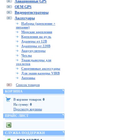
Авиационные GPS
OEM GPS
Видеорегистраторы
Аксессуары
Наборы (крепление +
питание)
Морские крепления
Крепления на руль
Адаперы от 12В
Адаптеры от 220В
Аккумуляторы
Чехлы
Трансдьюсеры для
эхолотов
Спортивные аксессуары
Для экшн-камеры VIRB
Антенны
Список товаров
КОРЗИНА
В корзине товаров:
0
На сумму:
0
Просмотр корзины
ПРАЙС ЛИСТ
СЛУЖБА ПОДДЕРЖКИ