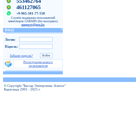
553462764
461127065
+9-965-501-77-550
Служба поддержки пользователей
навигаторов GARMIN (без выходных)
support@gps.kz
ВХОД
Логин:
Пароль:
Забыли пароль?
Регистрация нового
пользователя
© Copyright "Бассар Электроникс Алатоо"
Караганда 2005 - 2025 г.