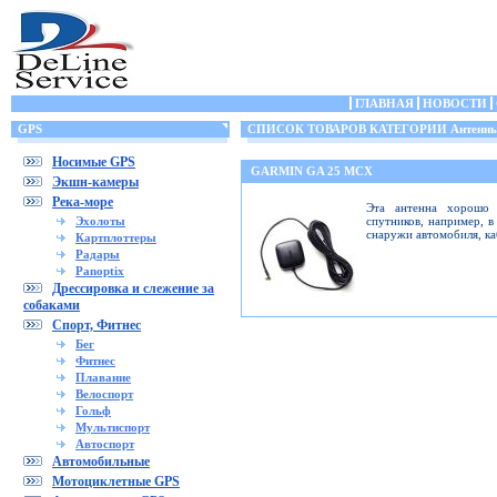
ГЛАВНАЯ
НОВОСТИ
GPS
СПИСОК ТОВАРОВ КАТЕГОРИИ Антенн
Носимые GPS
GARMIN GA 25 MCX
Экшн-камеры
Река-море
Эта антенна хорошо 
Эхолоты
спутников, например, в
снаружи автомобиля, ка
Картплоттеры
Радары
Panoptix
Дрессировка и слежение за
собаками
Спорт, Фитнес
Бег
Фитнес
Плавание
Велоспорт
Гольф
Мультиспорт
Автоспорт
Автомобильные
Мотоциклетные GPS