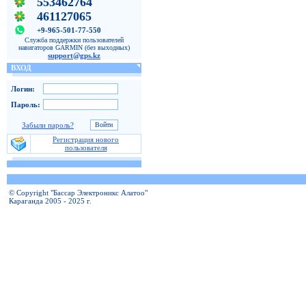
553462764
461127065
+9-965-501-77-550
Служба поддержки пользователей
навигаторов GARMIN (без выходных)
support@gps.kz
ВХОД
Логин:
Пароль:
Забыли пароль?
Регистрация нового
пользователя
© Copyright "Бассар Электроникс Алатоо"
Караганда 2005 - 2025 г.