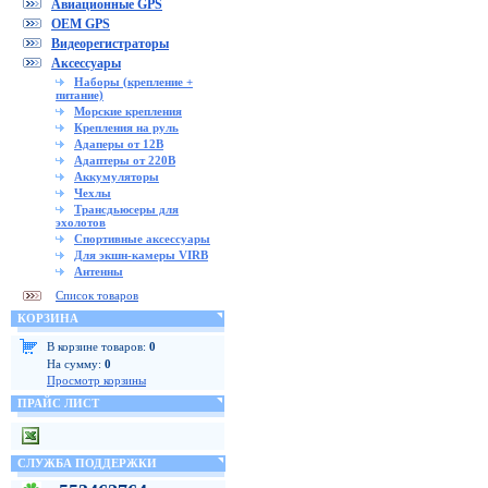
Авиационные GPS
OEM GPS
Видеорегистраторы
Аксессуары
Наборы (крепление +
питание)
Морские крепления
Крепления на руль
Адаперы от 12В
Адаптеры от 220В
Аккумуляторы
Чехлы
Трансдьюсеры для
эхолотов
Спортивные аксессуары
Для экшн-камеры VIRB
Антенны
Список товаров
КОРЗИНА
В корзине товаров:
0
На сумму:
0
Просмотр корзины
ПРАЙС ЛИСТ
СЛУЖБА ПОДДЕРЖКИ