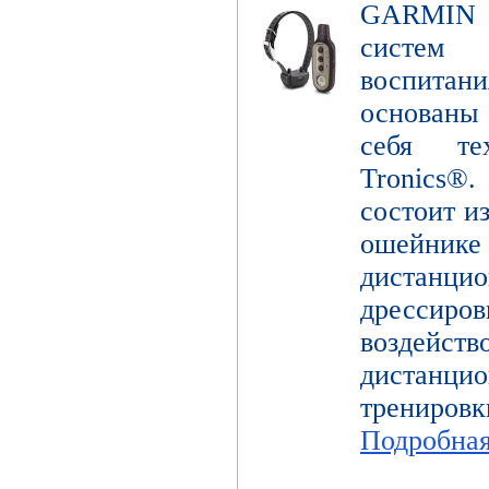
GARMIN De
систем
воспита
основаны
себя те
Tronics
состоит и
ошейн
дистанци
дрессир
воздей
дистанцио
трениров
Подробна