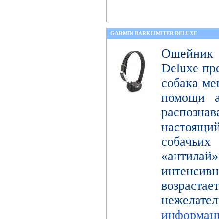
GARMIN BARKLIMITER DELUXE
Ошейник
Deluxe пр
собака ме
помощи а
распознав
настоящ
собачьи
«антилай»
интенсивн
возраста
нежелат
информац