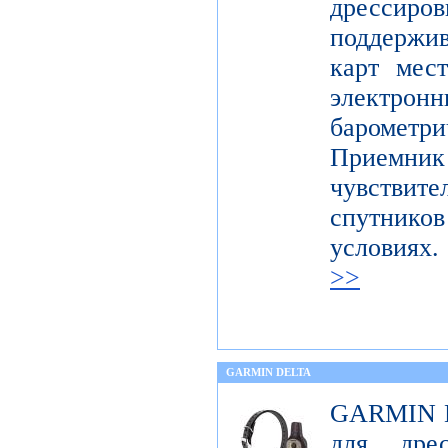
дресси
поддержи
карт мес
электронн
баромет
Приемни
чувствите
спутник
условия
>>
GARMIN DELTA
GARMIN De
для дре