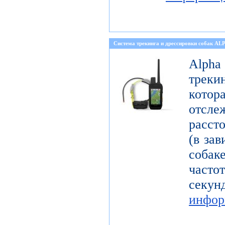
Cистема трекинга и дрессировки собак AL
Alph
треки
кото
отсле
расст
(в зав
собак
част
се
инфор