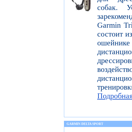
собак. У
зарекомен
Garmin Tr
состоит и
ошейн
дистанци
дрессир
воздей
дистанцио
трениров
Подробна
GARMIN DELTA SPORT