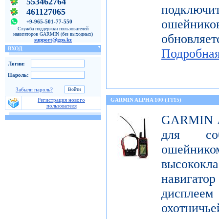
553462764
подключи
461127065
ошейнико
+9-965-501-77-550
Служба поддержки пользователей
навигаторов GARMIN (без выходных)
обновляе
support@gps.kz
ВХОД
Подробна
Логин:
Пароль:
Забыли пароль?
Регистрация нового
GARMIN ALPHA 100 (TT15)
пользователя
GARMIN Al
для со
ошейник
высококл
навигатор
дисплеем 
охотничье