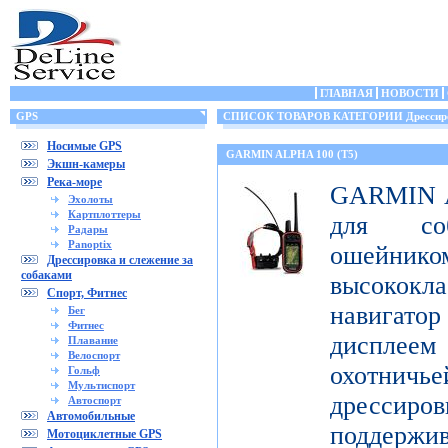
ГЛАВНАЯ
НОВОСТИ
GPS
СПИСОК ТОВАРОВ КАТЕГОРИИ Дрессировка
Носимые GPS
GARMIN ALPHA 100 (T5)
Экшн-камеры
Река-море
GARMIN Al
Эхолоты
Картплоттеры
для со
Радары
Panoptix
ошейник
Дрессировка и слежение за
собаками
высококл
Спорт, Фитнес
навигатор
Бег
Фитнес
дисплеем 
Плавание
Велоспорт
охотничье
Гольф
Мультиспорт
дрессиро
Автоспорт
Автомобильные
поддержи
Мотоциклетные GPS