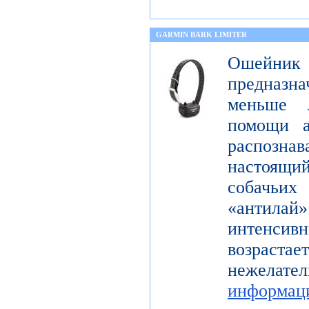
GARMIN BARK LIMITER
Ошейник
предназна
меньше 
помощи а
распознав
настоящ
собачьи
«антилай»
интенсивн
возраста
нежелат
информац