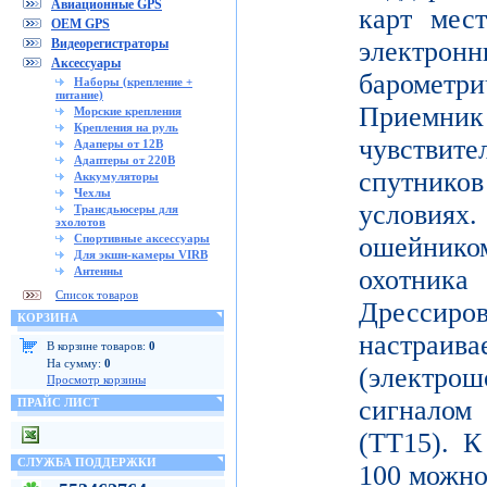
Авиационные GPS
карт мес
OEM GPS
Видеорегистраторы
электронн
Аксессуары
баромет
Наборы (крепление +
питание)
Приемни
Морские крепления
Крепления на руль
чувствите
Адаперы от 12В
Адаптеры от 220В
спутник
Аккумуляторы
Чехлы
условиях
Трансдьюсеры для
эхолотов
Спортивные аксессуары
ошейнико
Для экшн-камеры VIRB
Антенны
охотника
Список товаров
Дресси
КОРЗИНА
настраива
В корзине товаров:
0
На сумму:
0
(электр
Просмотр корзины
сигнало
ПРАЙС ЛИСТ
(TT15). К
СЛУЖБА ПОДДЕРЖКИ
100 можн