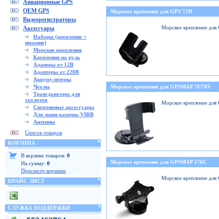
Авиационные GPS
OEM GPS
Морское крепление для GPS 72H
Видеорегистраторы
Морское крепление для
Аксессуары
Наборы (крепление +
питание)
Морские крепления
Крепления на руль
Адаперы от 12В
Адаптеры от 220В
Аккумуляторы
Чехлы
Морское крепление для GPSMAP 78/78S
Трансдьюсеры для
эхолотов
Морское крепление для
Спортивные аксессуары
Для экшн-камеры VIRB
Антенны
Список товаров
КОРЗИНА
В корзине товаров:
0
Морское крепление для GPSMAP 276C
На сумму:
0
Просмотр корзины
Морское крепление дл
ПРАЙС ЛИСТ
СЛУЖБА ПОДДЕРЖКИ