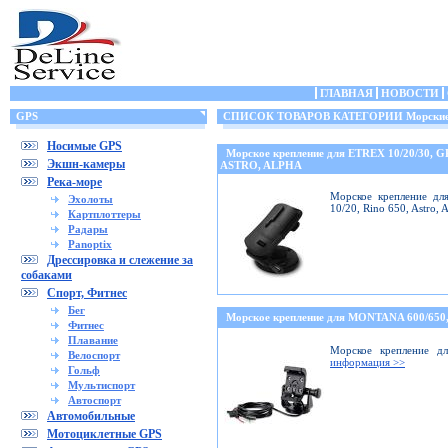
ГЛАВНАЯ
НОВОСТИ
GPS
СПИСОК ТОВАРОВ КАТЕГОРИИ Морские 
Носимые GPS
Морское крепление для ETREX 10/20/30, 
Экшн-камеры
ASTRO, ALPHA
Река-море
Морское крепление дл
Эхолоты
10/20, Rino 650, Astro,
Картплоттеры
Радары
Panoptix
Дрессировка и слежение за
собаками
Спорт, Фитнес
Бег
Морское крепление для MONTANA 600/6
Фитнес
Плавание
Морское крепление дл
Велоспорт
информация >>
Гольф
Мультиспорт
Автоспорт
Автомобильные
Мотоциклетные GPS