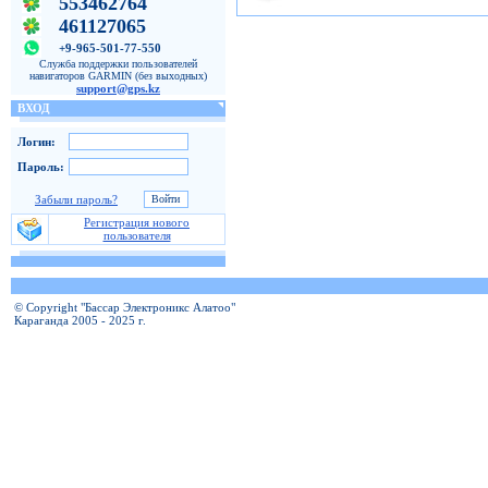
553462764
461127065
+9-965-501-77-550
Служба поддержки пользователей
навигаторов GARMIN (без выходных)
support@gps.kz
ВХОД
Логин:
Пароль:
Забыли пароль?
Регистрация нового
пользователя
© Copyright "Бассар Электроникс Алатоо"
Караганда 2005 - 2025 г.