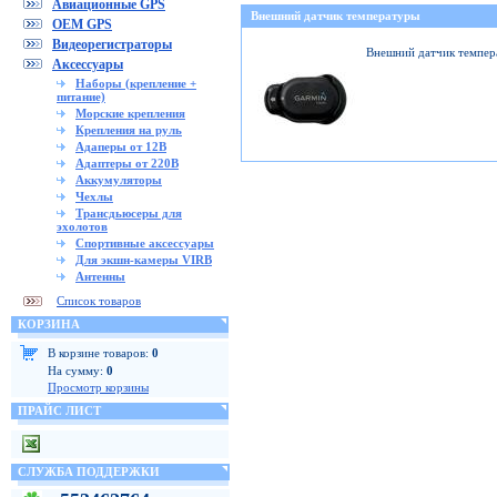
Авиационные GPS
Внешний датчик температуры
OEM GPS
Видеорегистраторы
Внешний датчик темпер
Аксессуары
Наборы (крепление +
питание)
Морские крепления
Крепления на руль
Адаперы от 12В
Адаптеры от 220В
Аккумуляторы
Чехлы
Трансдьюсеры для
эхолотов
Спортивные аксессуары
Для экшн-камеры VIRB
Антенны
Список товаров
КОРЗИНА
В корзине товаров:
0
На сумму:
0
Просмотр корзины
ПРАЙС ЛИСТ
СЛУЖБА ПОДДЕРЖКИ