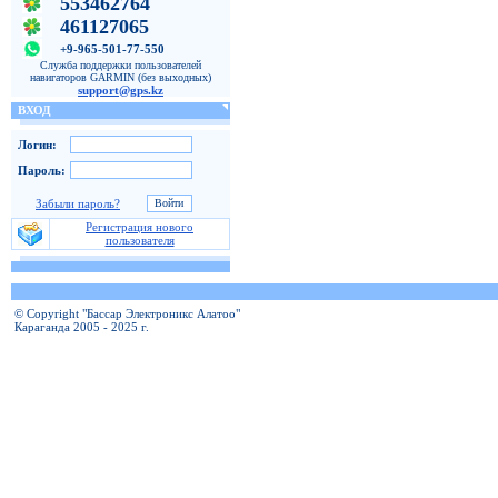
553462764
461127065
+9-965-501-77-550
Служба поддержки пользователей
навигаторов GARMIN (без выходных)
support@gps.kz
ВХОД
Логин:
Пароль:
Забыли пароль?
Регистрация нового
пользователя
© Copyright "Бассар Электроникс Алатоо"
Караганда 2005 - 2025 г.