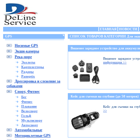
ГЛАВНАЯ
НОВОСТИ
GPS
СПИСОК ТОВАРОВ КАТЕГОРИИ Для экшн
Носимые GPS
Вншенее зарядное устройство для аккумуля
Экшн-камеры
Река-море
Вншенее зарядное устр
Эхолоты
информация >>
Картплоттеры
Радары
Panoptix
Дрессировка и слежение за
собаками
Спорт, Фитнес
Кейс для съемки на глубине (до 50 метров)
Бег
Фитнес
Плавание
Кейс для съемки на глу
>>
Велоспорт
Гольф
Мультиспорт
Автоспорт
Автомобильные
Мотоциклетные GPS