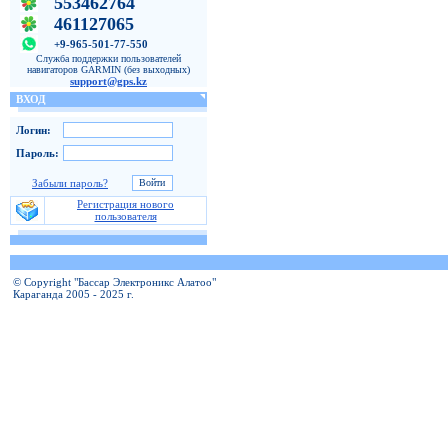
553462764
461127065
+9-965-501-77-550
Служба поддержки пользователей
навигаторов GARMIN (без выходных)
support@gps.kz
ВХОД
Логин:
Пароль:
Забыли пароль?
Регистрация нового
пользователя
© Copyright "Бассар Электроникс Алатоо"
Караганда 2005 - 2025 г.