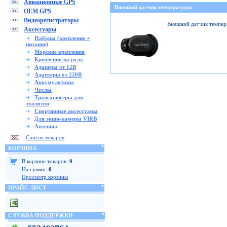
Авиационные GPS
Внешний датчик температуры
OEM GPS
Видеорегистраторы
Внешний датчик темпер
Аксессуары
Наборы (крепление +
питание)
Морские крепления
Крепления на руль
Адаперы от 12В
Адаптеры от 220В
Аккумуляторы
Чехлы
Трансдьюсеры для
эхолотов
Спортивные аксессуары
Для экшн-камеры VIRB
Антенны
Список товаров
КОРЗИНА
В корзине товаров:
0
На сумму:
0
Просмотр корзины
ПРАЙС ЛИСТ
СЛУЖБА ПОДДЕРЖКИ