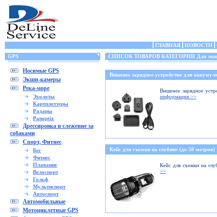
ГЛАВНАЯ
НОВОСТИ
GPS
СПИСОК ТОВАРОВ КАТЕГОРИИ Для экшн
Носимые GPS
Вншенее зарядное устройство для аккумуля
Экшн-камеры
Река-море
Вншенее зарядное устр
Эхолоты
информация >>
Картплоттеры
Радары
Panoptix
Дрессировка и слежение за
собаками
Спорт, Фитнес
Кейс для съемки на глубине (до 50 метров)
Бег
Фитнес
Плавание
Кейс для съемки на глу
>>
Велоспорт
Гольф
Мультиспорт
Автоспорт
Автомобильные
Мотоциклетные GPS