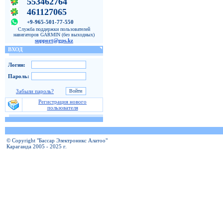
553462764
461127065
+9-965-501-77-550
Служба поддержки пользователей
навигаторов GARMIN (без выходных)
support@gps.kz
ВХОД
Логин:
Пароль:
Забыли пароль?
Регистрация нового
пользователя
© Copyright "Бассар Электроникс Алатоо"
Караганда 2005 - 2025 г.