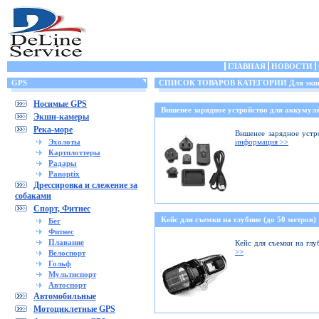
ГЛАВНАЯ
НОВОСТИ
GPS
СПИСОК ТОВАРОВ КАТЕГОРИИ Для экшн
Носимые GPS
Вншенее зарядное устройство для аккумуля
Экшн-камеры
Река-море
Вншенее зарядное устр
Эхолоты
информация >>
Картплоттеры
Радары
Panoptix
Дрессировка и слежение за
собаками
Спорт, Фитнес
Кейс для съемки на глубине (до 50 метров)
Бег
Фитнес
Плавание
Кейс для съемки на глу
>>
Велоспорт
Гольф
Мультиспорт
Автоспорт
Автомобильные
Мотоциклетные GPS