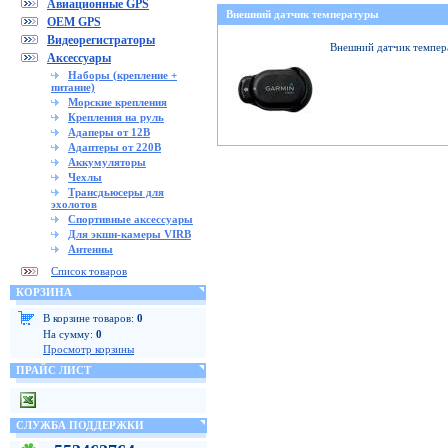
Авиационные GPS
Внешний датчик температуры
OEM GPS
Видеорегистраторы
Внешний датчик темпер
Аксессуары
Наборы (крепление +
питание)
Морские крепления
Крепления на руль
Адаперы от 12В
Адаптеры от 220В
Аккумуляторы
Чехлы
Трансдьюсеры для
эхолотов
Спортивные аксессуары
Для экшн-камеры VIRB
Антенны
Список товаров
КОРЗИНА
В корзине товаров:
0
На сумму:
0
Просмотр корзины
ПРАЙС ЛИСТ
СЛУЖБА ПОДДЕРЖКИ