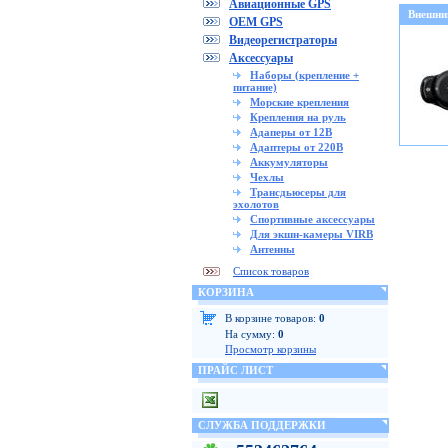
Авиационные GPS
Внешни
OEM GPS
Видеорегистраторы
Аксессуары
Наборы (крепление +
питание)
Морские крепления
Крепления на руль
Адаперы от 12В
Адаптеры от 220В
Аккумуляторы
Чехлы
Трансдьюсеры для
эхолотов
Спортивные аксессуары
Для экшн-камеры VIRB
Антенны
Список товаров
КОРЗИНА
В корзине товаров:
0
На сумму:
0
Просмотр корзины
ПРАЙС ЛИСТ
СЛУЖБА ПОДДЕРЖКИ