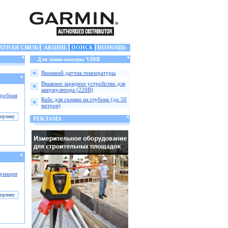
АТНАЯ СВЯЗЬ
АКЦИИ
ПОИСК
ПОМОЩЬ
Для экшн-камеры VIRB
Внешний датчик температуры
Вншенее зарядное устройство для
аккумулятора (220В)
робная
Кейс для съемки на глубине (до 50
метров)
РЕКЛАМА
рмация