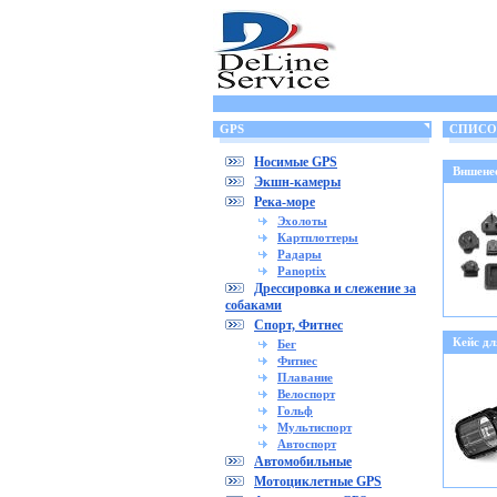
GPS
СПИСОК 
Носимые GPS
Вншенее
Экшн-камеры
Река-море
Эхолоты
Картплоттеры
Радары
Panoptix
Дрессировка и слежение за
собаками
Спорт, Фитнес
Кейс дл
Бег
Фитнес
Плавание
Велоспорт
Гольф
Мультиспорт
Автоспорт
Автомобильные
Мотоциклетные GPS