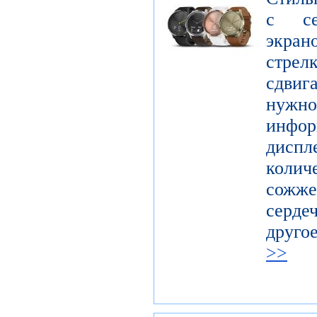
с се
экра
стрел
сдвиг
нуж
инфор
диспл
колич
сожже
серде
друго
>>