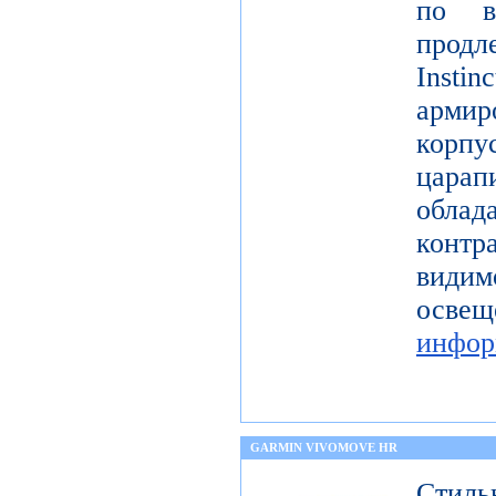
по в
продл
Instin
арми
корп
цар
обл
контр
види
ос
инфор
GARMIN VIVOMOVE HR
Стиль