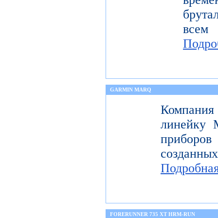
брута
всем
Подро
GARMIN MARQ
Компани
линейку 
приборов
созданных
Подробна
FORERUNNER 735 XT HRM-RUN