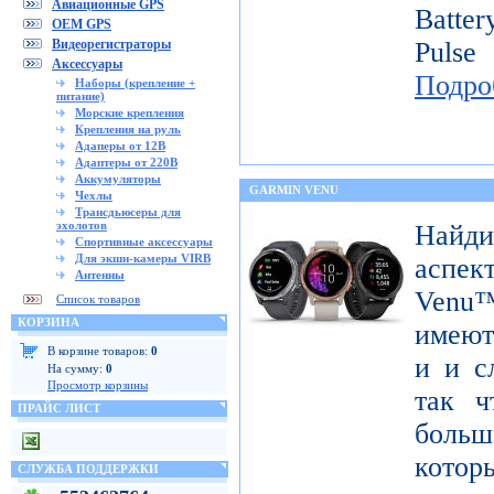
Авиационные GPS
Batte
OEM GPS
Видеорегистраторы
Pulse
Аксессуары
Подро
Наборы (крепление +
питание)
Морские крепления
Крепления на руль
Адаперы от 12В
Адаптеры от 220В
Аккумуляторы
GARMIN VENU
Чехлы
Трансдьюсеры для
эхолотов
Найди
Спортивные аксессуары
Для экшн-камеры VIRB
аспек
Антенны
Venu™
Список товаров
КОРЗИНА
имеют
В корзине товаров:
0
и и с
На сумму:
0
Просмотр корзины
так ч
ПРАЙС ЛИСТ
больш
котор
СЛУЖБА ПОДДЕРЖКИ