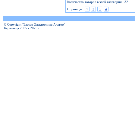
Количество товаров в этой категории : 32
Страницы :
1
2
3
4
© Copyright "Бассар Электроникс Алатоо"
Караганда 2005 - 2025 г.