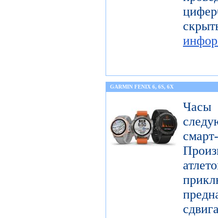
цифер
скры
инфор
GARMIN FENIX 6, 6S, 6X
Часы
следу
смарт
Произ
атл
прикл
предн
сдви