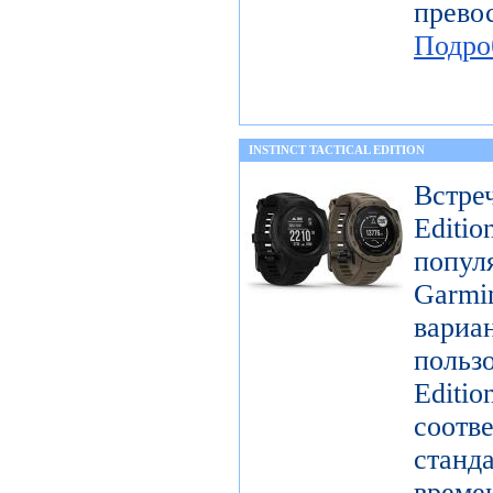
прев
Подро
INSTINCT TACTICAL EDITION
Встре
Editi
попул
Garmi
вари
пользо
Editi
соо
станд
време