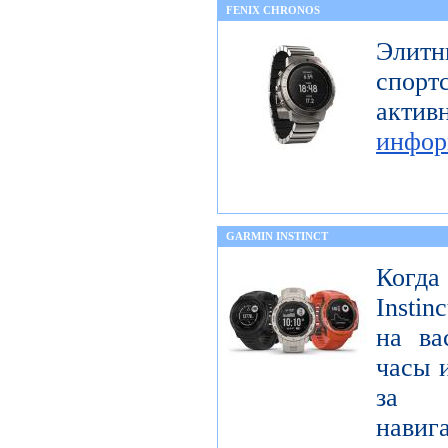
FENIX CHRONOS
Элитн
спор
акти
инфор
GARMIN INSTINCT
Когда
Insti
на ва
часы 
за 
навиг