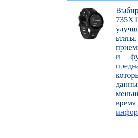
Выбир
735X
улучш
ьтаты
прием
и фу
предн
котор
данны
мень
время
инфор