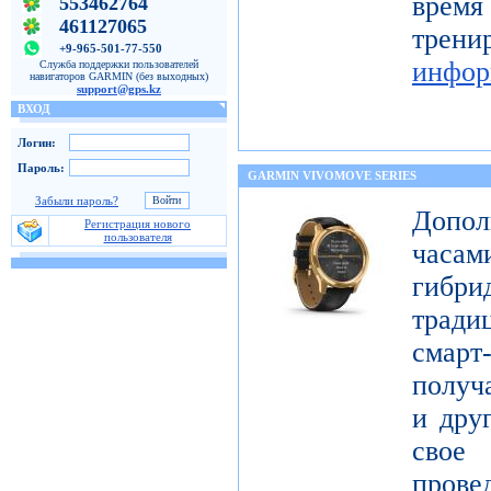
время
553462764
461127065
тре
+9-965-501-77-550
инфор
Служба поддержки пользователей
навигаторов GARMIN (без выходных)
support@gps.kz
ВХОД
Логин:
Пароль:
GARMIN VIVOMOVE SERIES
Забыли пароль?
Допол
Регистрация нового
пользователя
часам
гибри
тради
смар
получ
и дру
свое
про