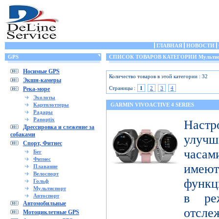
ГЛАВНАЯ
НОВОСТИ
GPS
СПИСОК ТОВАРОВ КАТЕГОРИИ Мультис
Носимые GPS
Количество товаров в этой категории : 32
Экшн-камеры
Страницы :
1
2
3
4
Река-море
Эхолоты
Картплоттеры
GARMIN VIVOACTIVE 4 SERIES
Радары
Panoptix
Настр
Дрессировка и слежение за
собаками
улучш
Спорт, Фитнес
часами
Бег
Фитнес
имеют
Плавание
Велоспорт
функц
Гольф
Мультиспорт
в ре
Автоспорт
Автомобильные
отсле
Мотоциклетные GPS