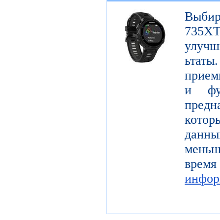
Выбир
735X
улучш
ьтаты
прием
и фу
предн
котор
данны
мень
время
инфор