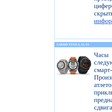
цифер
скры
инфор
GARMIN FENIX 6, 6S, 6X
Часы
следу
смарт
Произ
атл
прикл
предн
сдви