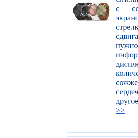
с се
экра
стрел
сдвиг
нуж
инфор
диспл
колич
сожже
серде
друго
>>