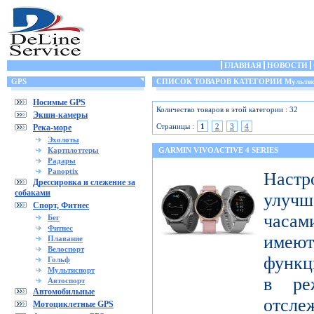
ГЛАВНАЯ
НОВОСТИ
GPS
СПИСОК ТОВАРОВ КАТЕГОРИИ Мультис
Носимые GPS
Количество товаров в этой категории : 32
Экшн-камеры
Страницы :
1
2
3
4
Река-море
Эхолоты
Картплоттеры
GARMIN VIVOACTIVE 4 SERIES
Радары
Panoptix
Настр
Дрессировка и слежение за
собаками
улучш
Спорт, Фитнес
часами
Бег
Фитнес
имеют
Плавание
Велоспорт
функц
Гольф
Мультиспорт
в ре
Автоспорт
Автомобильные
отсле
Мотоциклетные GPS