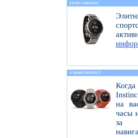
FENIX CHRONOS
Элитн
спор
акти
инфор
GARMIN INSTINCT
Когда
Insti
на ва
часы 
за 
навиг