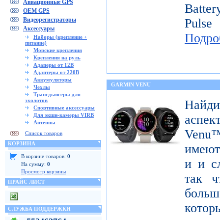
Авиационные GPS
Batte
OEM GPS
Видеорегистраторы
Pulse
Аксессуары
Подро
Наборы (крепление +
питание)
Морские крепления
Крепления на руль
Адаперы от 12В
Адаптеры от 220В
Аккумуляторы
GARMIN VENU
Чехлы
Трансдьюсеры для
эхолотов
Найди
Спортивные аксессуары
Для экшн-камеры VIRB
аспек
Антенны
Venu™
Список товаров
КОРЗИНА
имеют
В корзине товаров:
0
и и с
На сумму:
0
Просмотр корзины
так ч
ПРАЙС ЛИСТ
больш
котор
СЛУЖБА ПОДДЕРЖКИ