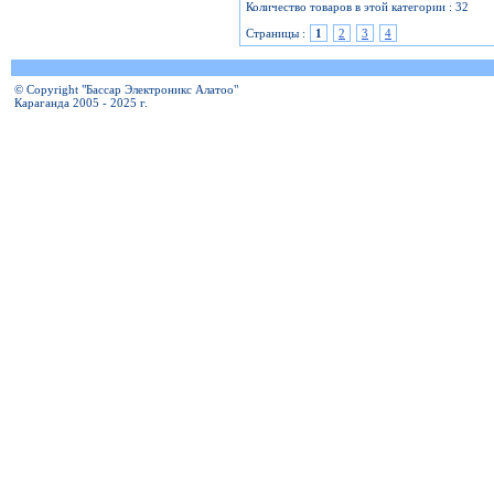
Количество товаров в этой категории : 32
Страницы :
1
2
3
4
© Copyright "Бассар Электроникс Алатоо"
Караганда 2005 - 2025 г.