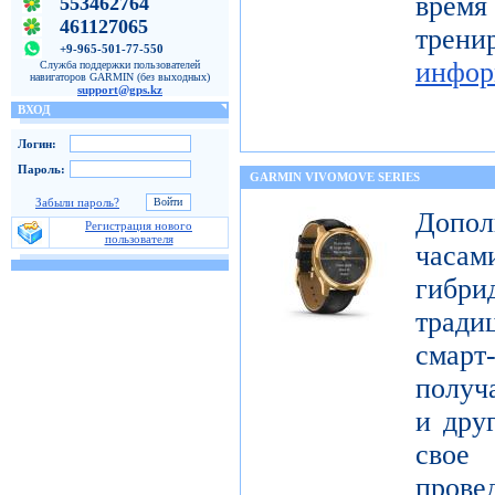
время
553462764
461127065
тре
+9-965-501-77-550
инфор
Служба поддержки пользователей
навигаторов GARMIN (без выходных)
support@gps.kz
ВХОД
Логин:
Пароль:
GARMIN VIVOMOVE SERIES
Забыли пароль?
Допол
Регистрация нового
пользователя
часам
гибри
тради
смар
получ
и дру
свое
про