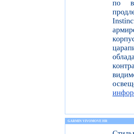
по в
продл
Instin
арми
корп
цар
обл
контр
види
ос
инфор
GARMIN VIVOMOVE HR
Стиль