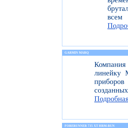
брута
всем
Подро
GARMIN MARQ
Компани
линейку 
приборов
созданных
Подробна
FORERUNNER 735 XT HRM-RUN