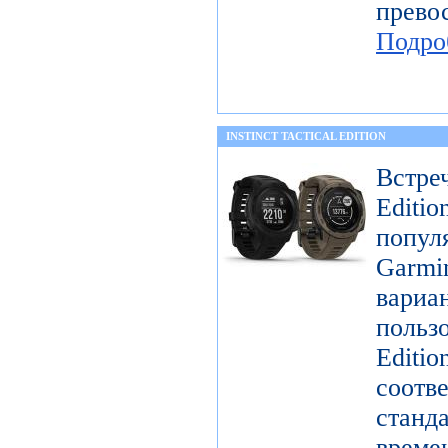
прев
Подро
INSTINCT TACTICAL EDITION
Встре
Editi
попул
Garmi
вари
пользо
Editi
соо
станд
време