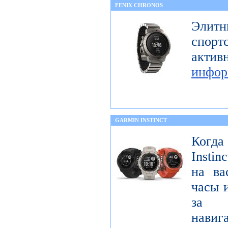
FENIX CHRONOS
Элитн
спор
акти
инфор
GARMIN INSTINCT
Когда
Insti
на ва
часы 
за 
навиг