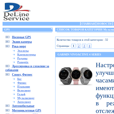
ГЛАВНАЯ
НОВОСТИ
GPS
СПИСОК ТОВАРОВ КАТЕГОРИИ Мультис
Носимые GPS
Количество товаров в этой категории : 32
Экшн-камеры
Страницы :
1
2
3
4
Река-море
Эхолоты
Картплоттеры
GARMIN VIVOACTIVE 4 SERIES
Радары
Panoptix
Настр
Дрессировка и слежение за
собаками
улучш
Спорт, Фитнес
часами
Бег
Фитнес
имеют
Плавание
Велоспорт
функц
Гольф
Мультиспорт
в ре
Автоспорт
Автомобильные
отсле
Мотоциклетные GPS