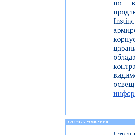
по в
продл
Instin
арми
корп
цар
обл
контр
види
ос
инфор
GARMIN VIVOMOVE HR
Стиль