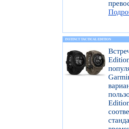
прев
Подро
INSTINCT TACTICAL EDITION
Встре
Editi
попул
Garmi
вари
пользо
Editi
соо
станд
време