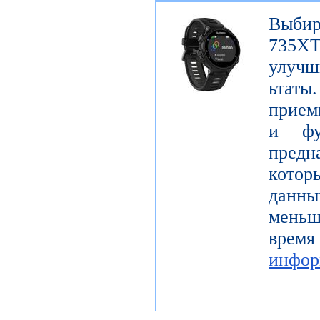
Выбир
735X
улучш
ьтаты
прием
и фу
предн
котор
данны
мень
время
инфор