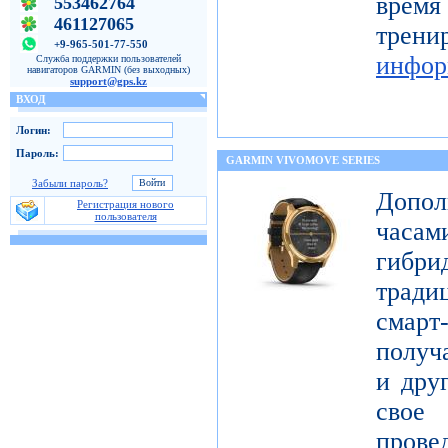
время
553462764
461127065
тре
+9-965-501-77-550
инфор
Служба поддержки пользователей
навигаторов GARMIN (без выходных)
support@gps.kz
ВХОД
Логин:
Пароль:
GARMIN VIVOMOVE SERIES
Забыли пароль?
Допол
Регистрация нового
пользователя
часам
гибри
тради
смар
получ
и дру
свое
про