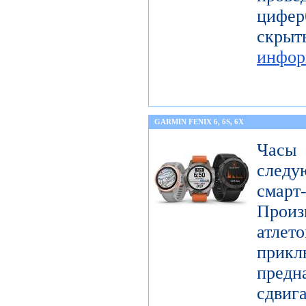
цифер
скры
инфор
GARMIN FENIX 6, 6S, 6X
Часы
следу
смарт
Произ
атл
прикл
предн
сдви