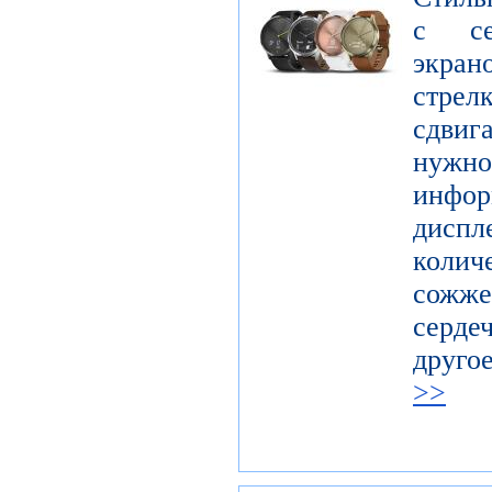
с се
экра
стрел
сдвиг
нуж
инфор
диспл
колич
сожже
серде
друго
>>