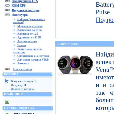
Авиационные GPS
Batte
OEM GPS
Видеорегистраторы
Pulse
Аксессуары
Подро
Наборы (крепление +
питание)
Морские крепления
Крепления на руль
Адаперы от 12В
Адаптеры от 220В
Аккумуляторы
GARMIN VENU
Чехлы
Трансдьюсеры для
эхолотов
Найди
Спортивные аксессуары
Для экшн-камеры VIRB
аспек
Антенны
Venu™
Список товаров
КОРЗИНА
имеют
В корзине товаров:
0
и и с
На сумму:
0
Просмотр корзины
так ч
ПРАЙС ЛИСТ
больш
котор
СЛУЖБА ПОДДЕРЖКИ