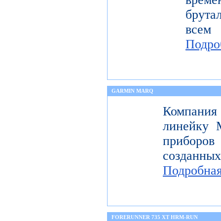
брута
всем
Подро
GARMIN MARQ
Компани
линейку 
приборов
созданных
Подробна
FORERUNNER 735 XT HRM-RUN