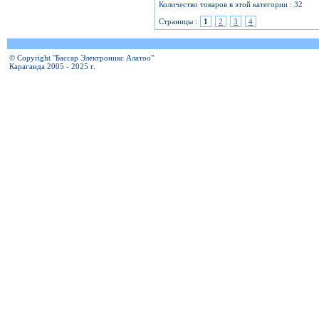
Количество товаров в этой категории : 32
Страницы :
1
2
3
4
© Copyright "Бассар Электроникс Алатоо"
Караганда 2005 - 2025 г.