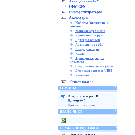
Авиационные GPS
OEM GPS
Видеорегистраторы
Аксессуары
Наборы (крепление +
питание)
Морские крепления
Крепления на руль
Адаперы от 12В
Адаптеры от 220В
Аккумуляторы
Чехлы
Трансдьюсеры для
эхолотов
Спортивные аксессуары
Для экшн-камеры VIRB
Антенны
Список товаров
КОРЗИНА
В корзине товаров:
0
На сумму:
0
Просмотр корзины
ПРАЙС ЛИСТ
СЛУЖБА ПОДДЕРЖКИ