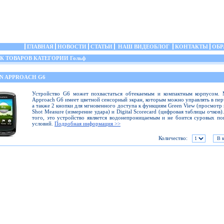
ГЛАВНАЯ
НОВОСТИ
СТАТЬИ
НАШ ВИДЕОБЛОГ
КОНТАКТЫ
ОБР
 ТОВАРОВ КАТЕГОРИИ Гольф
N APPROACH G6
Устройство G6 может похвастаться обтекаемым и компактным корпусом. 
Approach G6 имеет цветной сенсорный экран, которым можно управлять в пер
а также 2 кнопки для мгновенного доступа к функциям Green View (просмотр 
Shot Measure (измерение удара) и Digital Scorecard (цифровая таблицы очков)
того, это устройство является водонепроницаемым и не боится суровых п
условий.
Подробная информация >>
Количество: