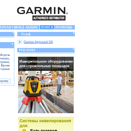
АТНАЯ СВЯЗЬ
АКЦИИ
ПОИСК
ПОМОЩЬ
Гольф
Garmin Approach G6
РЕКЛАМА
Модель
чатках,
грина),
. Кроме
огодных