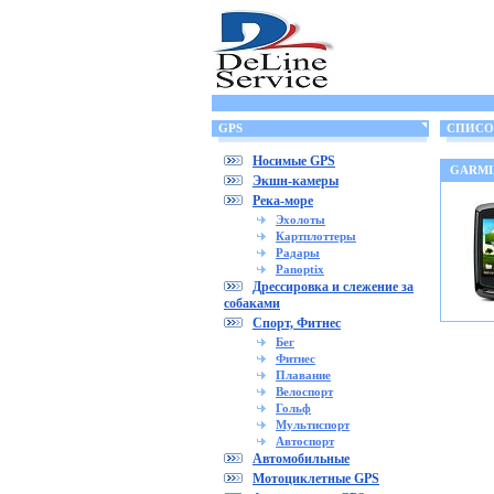
GPS
СПИСОК
Носимые GPS
GARMI
Экшн-камеры
Река-море
Эхолоты
Картплоттеры
Радары
Panoptix
Дрессировка и слежение за
собаками
Спорт, Фитнес
Бег
Фитнес
Плавание
Велоспорт
Гольф
Мультиспорт
Автоспорт
Автомобильные
Мотоциклетные GPS