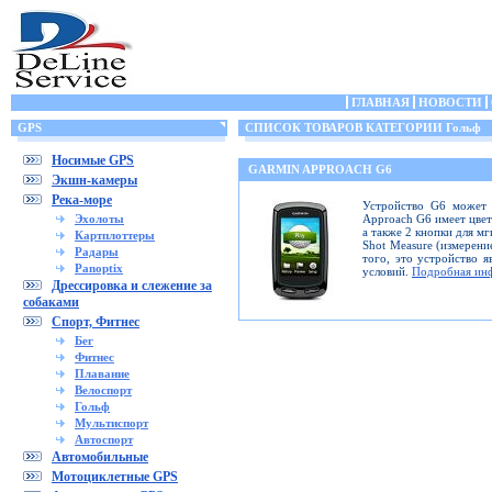
ГЛАВНАЯ
НОВОСТИ
GPS
СПИСОК ТОВАРОВ КАТЕГОРИИ Гольф
Носимые GPS
GARMIN APPROACH G6
Экшн-камеры
Река-море
Устройство G6 может 
Эхолоты
Approach G6 имеет цвет
а также 2 кнопки для м
Картплоттеры
Shot Measure (измерение
Радары
того, это устройство 
Panoptix
условий.
Подробная ин
Дрессировка и слежение за
собаками
Спорт, Фитнес
Бег
Фитнес
Плавание
Велоспорт
Гольф
Мультиспорт
Автоспорт
Автомобильные
Мотоциклетные GPS