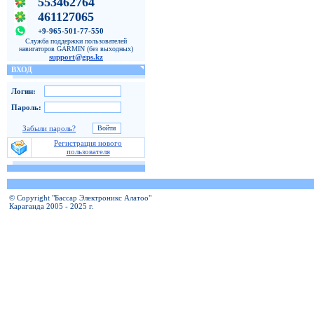
553462764
461127065
+9-965-501-77-550
Служба поддержки пользователей
навигаторов GARMIN (без выходных)
support@gps.kz
ВХОД
Логин:
Пароль:
Забыли пароль?
Регистрация нового
пользователя
© Copyright "Бассар Электроникс Алатоо"
Караганда 2005 - 2025 г.