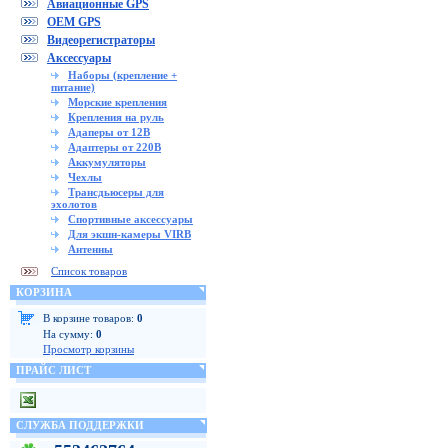
Авиационные GPS
OEM GPS
Видеорегистраторы
Аксессуары
Наборы (крепление +
питание)
Морские крепления
Крепления на руль
Адаперы от 12В
Адаптеры от 220В
Аккумуляторы
Чехлы
Трансдьюсеры для
эхолотов
Спортивные аксессуары
Для экшн-камеры VIRB
Антенны
Список товаров
КОРЗИНА
В корзине товаров:
0
На сумму:
0
Просмотр корзины
ПРАЙС ЛИСТ
СЛУЖБА ПОДДЕРЖКИ